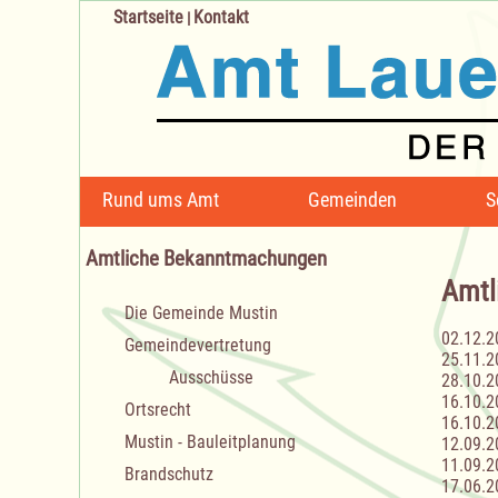
Startseite
Kontakt
|
Navigation
Rund ums Amt
Gemeinden
S
überspringen
Amtliche Bekanntmachungen
Amtl
Navigation
Die Gemeinde Mustin
überspringen
02.12.2
Gemeindevertretung
25.11.2
Ausschüsse
28.10.2
16.10.2
Ortsrecht
16.10.2
Mustin - Bauleitplanung
12.09.2
11.09.2
Brandschutz
17.06.2