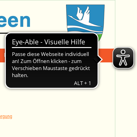
Mängelmeldung
Suche -
orgung