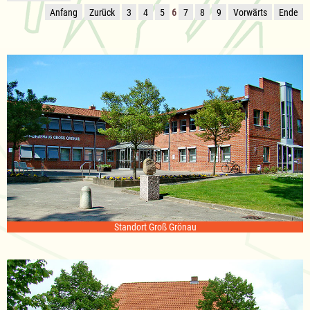
Anfang
Zurück
3
4
5
6
7
8
9
Vorwärts
Ende
Standort Groß Grönau