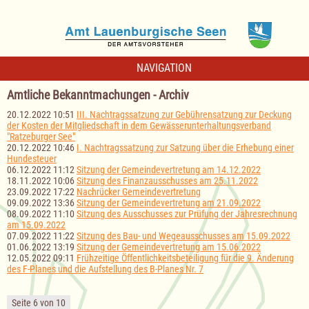
NAVIGATION
Amtliche Bekanntmachungen - Archiv
20.12.2022 10:51
III. Nachtragssatzung zur Gebührensatzung zur Deckung
der Kosten der Mitgliedschaft in dem Gewässerunterhaltungsverband
"Ratzeburger See"
20.12.2022 10:46
I. Nachtragssatzung zur Satzung über die Erhebung einer
Hundesteuer
06.12.2022 11:12
Sitzung der Gemeindevertretung am 14.12.2022
18.11.2022 10:06
Sitzung des Finanzausschusses am 25.11.2022
23.09.2022 17:22
Nachrücker Gemeindevertretung
09.09.2022 13:36
Sitzung der Gemeindevertretung am 21.09.2022
08.09.2022 11:10
Sitzung des Ausschusses zur Prüfung der Jahresrechnung
am 15.09.2022
07.09.2022 11:22
Sitzung des Bau- und Wegeausschusses am 15.09.2022
01.06.2022 13:19
Sitzung der Gemeindevertretung am 15.06.2022
12.05.2022 09:11
Frühzeitige Öffentlichkeitsbeteiligung für die 9. Änderung
des F-Planes und die Aufstellung des B-Planes Nr. 7
Seite 6 von 10