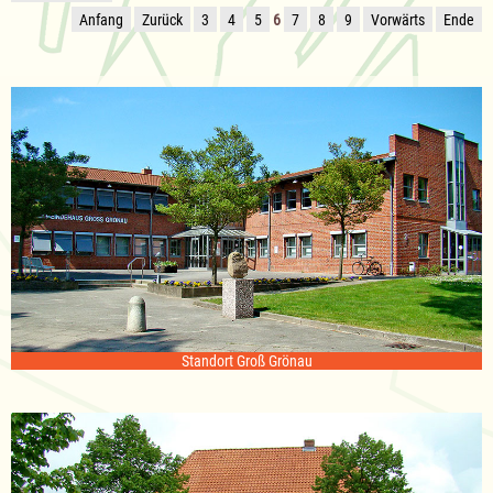
Anfang
Zurück
3
4
5
6
7
8
9
Vorwärts
Ende
Standort Groß Grönau