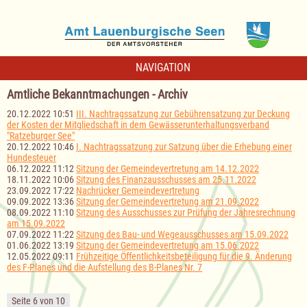
NAVIGATION
Amtliche Bekanntmachungen - Archiv
20.12.2022 10:51
III. Nachtragssatzung zur Gebührensatzung zur Deckung
der Kosten der Mitgliedschaft in dem Gewässerunterhaltungsverband
"Ratzeburger See"
20.12.2022 10:46
I. Nachtragssatzung zur Satzung über die Erhebung einer
Hundesteuer
06.12.2022 11:12
Sitzung der Gemeindevertretung am 14.12.2022
18.11.2022 10:06
Sitzung des Finanzausschusses am 25.11.2022
23.09.2022 17:22
Nachrücker Gemeindevertretung
09.09.2022 13:36
Sitzung der Gemeindevertretung am 21.09.2022
08.09.2022 11:10
Sitzung des Ausschusses zur Prüfung der Jahresrechnung
am 15.09.2022
07.09.2022 11:22
Sitzung des Bau- und Wegeausschusses am 15.09.2022
01.06.2022 13:19
Sitzung der Gemeindevertretung am 15.06.2022
12.05.2022 09:11
Frühzeitige Öffentlichkeitsbeteiligung für die 9. Änderung
des F-Planes und die Aufstellung des B-Planes Nr. 7
Seite 6 von 10