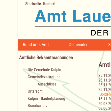
Startseite
Kontakt
|
Navigation
Rund ums Amt
Gemeinden
S
überspringen
Amtliche Bekanntmachungen
Amtl
Navigation
Die Gemeinde Kulpin
überspringen
25.11.2
Gemeindevertretung
25.11.2
Ausschüsse
25.11.2
25.11.2
Ortsrecht
"Gölden
Kulpin - Bauleitplanung
16.11.2
20.07.2
Brandschutz
08.06.2