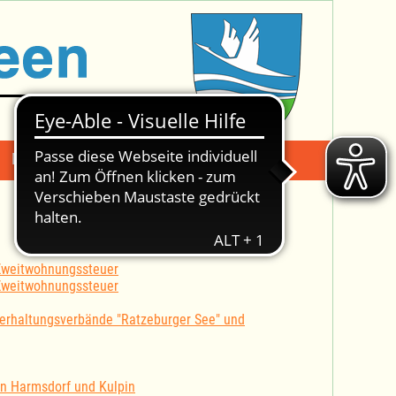
Mängelmeldung
Suche -
 Zweitwohnungssteuer
 Zweitwohnungssteuer
erhaltungsverbände "Ratzeburger See" und
en Harmsdorf und Kulpin