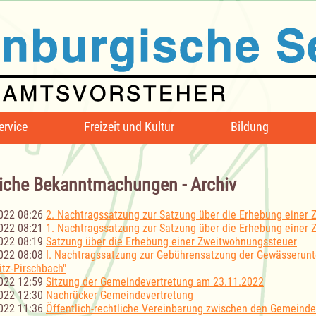
ervice
Freizeit und Kultur
Bildung
iche Bekanntmachungen - Archiv
022 08:26
2. Nachtragssatzung zur Satzung über die Erhebung einer
022 08:21
1. Nachtragssatzung zur Satzung über die Erhebung einer
022 08:19
Satzung über die Erhebung einer Zweitwohnungssteuer
022 08:08
I. Nachtragssatzung zur Gebührensatzung der Gewässerunt
itz-Pirschbach"
022 12:59
Sitzung der Gemeindevertretung am 23.11.2022
022 12:30
Nachrücker Gemeindevertretung
022 11:36
Öffentlich-rechtliche Vereinbarung zwischen den Gemeind