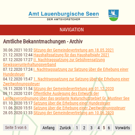
NAVIGATION
Amtliche Bekanntmachungen - Archiv
30.06.2021 10:32
Sitzung der Gemeindevertretung am 18.05.2021
21.12.2020 12:44
Haushaltssatzung für das Haushaltsjahr 2021
07.12.2020 17:27
II. Nachtragssatzung zur Gebührensatzung
Gewässerunterhaltungsverband
07.12.2020 17:24
I. Nachtragssatzung zur Satzung über die Erhebung einer
Hundesteuer
04.12.2020 15:47
1. Nachtragssatzung zur Satzung über die Erhebung einer
Zweitwohnungssteuer
19.11.2020 11:54
Sitzung der Gemeindevertretung am 01.12.2020
09.11.2020 12:01
Öffentliche Auslegung des Entwurfs der
Landesverordnunung über das geplante Naturschutzgebiet Gr. Mustiner See
01.10.2020 15:17
Satzung über die Erhebung einer Hundesteuer
11.06.2020 15:51
Satzung über die Erhebung einer Zweitwohnungssteuer
28.05.2020 11:33
Sitzung der Gemeindevertretung am 10.06.2020
Seite 5 von 6
Anfang
Zurück
1
2
3
4
5
6
Vorwärts