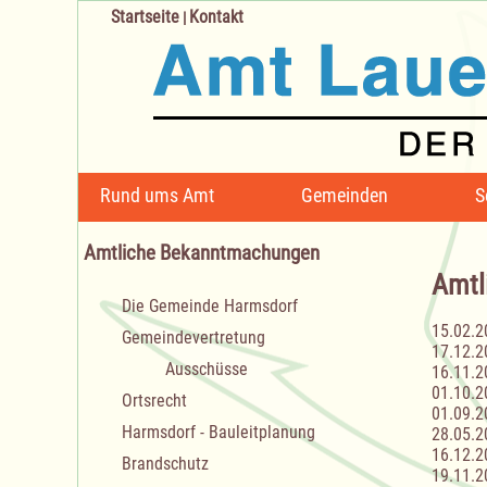
Startseite
Kontakt
|
Navigation
Rund ums Amt
Gemeinden
S
überspringen
Amtliche Bekanntmachungen
Amtl
Navigation
Die Gemeinde Harmsdorf
überspringen
15.02.2
Gemeindevertretung
17.12.2
Ausschüsse
16.11.2
01.10.2
Ortsrecht
01.09.2
Harmsdorf - Bauleitplanung
28.05.2
16.12.2
Brandschutz
19.11.2