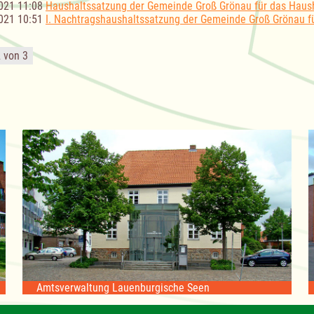
021 11:08
Haushaltssatzung der Gemeinde Groß Grönau für das Haush
021 10:51
I. Nachtragshaushaltssatzung der Gemeinde Groß Grönau f
2 von 3
Amtsverwaltung Lauenburgische Seen