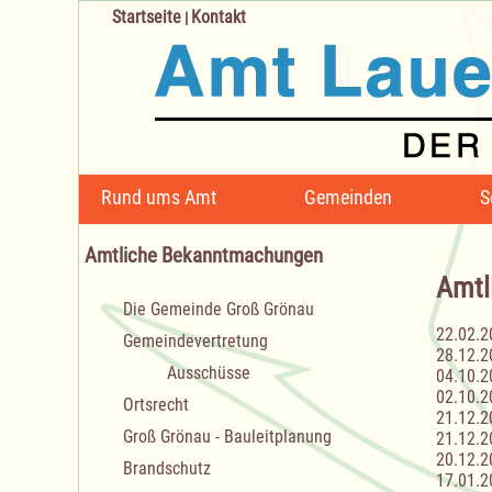
Startseite
Kontakt
|
Navigation
Rund ums Amt
Gemeinden
S
überspringen
Amtliche Bekanntmachungen
Amtl
Navigation
Die Gemeinde Groß Grönau
überspringen
22.02.2
Gemeindevertretung
28.12.2
Ausschüsse
04.10.2
02.10.2
Ortsrecht
21.12.2
Groß Grönau - Bauleitplanung
21.12.2
20.12.2
Brandschutz
17.01.2