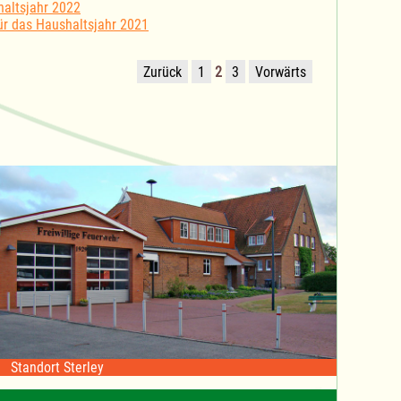
altsjahr 2022
ür das Haushaltsjahr 2021
Zurück
1
2
3
Vorwärts
Standort Sterley