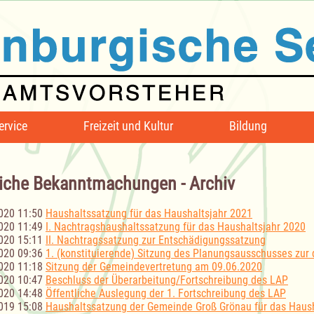
ervice
Freizeit und Kultur
Bildung
iche Bekanntmachungen - Archiv
020 11:50
Haushaltssatzung für das Haushaltsjahr 2021
020 11:49
I. Nachtragshaushaltssatzung für das Haushaltsjahr 2020
020 15:11
II. Nachtragssatzung zur Entschädigungssatzung
020 09:36
1. (konstituierende) Sitzung des Planungsausschusses zur 
020 11:18
Sitzung der Gemeindevertretung am 09.06.2020
020 10:47
Beschluss der Überarbeitung/Fortschreibung des LAP
020 14:48
Öffentliche Auslegung der 1. Fortschreibung des LAP
019 15:08
Haushaltssatzung der Gemeinde Groß Grönau für das Haush