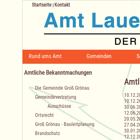
Startseite
Kontakt
|
Navigation
Rund ums Amt
Gemeinden
S
überspringen
Amtliche Bekanntmachungen
Amtl
Navigation
Die Gemeinde Groß Grönau
überspringen
10.12.2
Gemeindevertretung
10.12.2
Ausschüsse
30.06.2
12.06.2
Ortsrecht
20.05.2
Groß Grönau - Bauleitplanung
27.04.2
30.01.2
Brandschutz
12.12.2