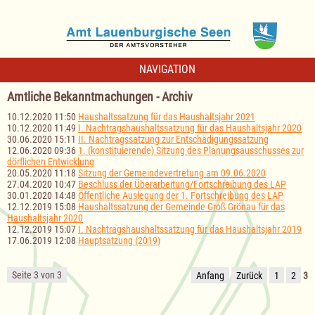
NAVIGATION
Amtliche Bekanntmachungen - Archiv
10.12.2020 11:50
Haushaltssatzung für das Haushaltsjahr 2021
10.12.2020 11:49
I. Nachtragshaushaltssatzung für das Haushaltsjahr 2020
30.06.2020 15:11
II. Nachtragssatzung zur Entschädigungssatzung
12.06.2020 09:36
1. (konstituierende) Sitzung des Planungsausschusses zur
dörflichen Entwicklung
20.05.2020 11:18
Sitzung der Gemeindevertretung am 09.06.2020
27.04.2020 10:47
Beschluss der Überarbeitung/Fortschreibung des LAP
30.01.2020 14:48
Öffentliche Auslegung der 1. Fortschreibung des LAP
12.12.2019 15:08
Haushaltssatzung der Gemeinde Groß Grönau für das
Haushaltsjahr 2020
12.12.2019 15:07
I. Nachtragshaushaltssatzung für das Haushaltsjahr 2019
17.06.2019 12:08
Hauptsatzung (2019)
Seite 3 von 3
Anfang
Zurück
1
2
3