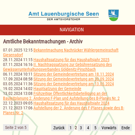
NAVIGATION
Amtliche Bekanntmachungen - Archiv
07.01.2025 12:15
Bekanntmachung Nachrücker Wählergemeinschaft
Giesensdorf
28.11.2024 11:15
Haushaltssatzung für das Haushaltsjahr 2025
07.11.2024 16:16
II. Nachtragssatzung zur Gebührensatzung des
Gewässerunterhaltungsverbandes Göldenitz-Pirschbach
06.11.2024 10:11
Sitzung der Gemeindevertretung am 18.11.2024
17.09.2024 08:58
Sitzung der Gemeindevertretung am 30.09.2024
03.05.2024 11:36
Sitzung der Gemeindevertretung am 13.05.2024
19.02.2024 14:02
Hauptsatzung der Gemeinde
13.02.2024 13:08
Frühzeitige Öffentlichkeitsbeteiligung an der
Bauleitplanung 2. Änderung F-Plan und Aufstellung des B-Planes Nr. 2
22.12.2023 09:05
Haushaltssatzung für das Haushaltsjahr 2024
21.12.2023 17:06
Aufstellung der 2. Änderung des F-Planes sowie des B-
Planes Nr. 2
Seite 2 von 5
Zurück
1
2
3
4
5
Vorwärts
Ende