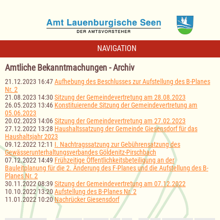
NAVIGATION
Amtliche Bekanntmachungen - Archiv
21.12.2023 16:47
Aufhebung des Beschlusses zur Aufstellung des B-Planes
Nr. 2
21.08.2023 14:30
Sitzung der Gemeindevertretung am 28.08.2023
26.05.2023 13:46
Konstituierende Sitzung der Gemeindevertretung am
05.06.2023
20.02.2023 14:06
Sitzung der Gemeindevertretung am 27.02.2023
27.12.2022 13:28
Haushaltssatzung der Gemeinde Giesensdorf für das
Haushaltsjahr 2023
09.12.2022 12:11
I. Nachtragssatzung zur Gebührensatzung des
Gewässerunterhaltungsverbandes Göldenitz-Pirschbach
07.12.2022 14:49
Frühzeitige Öffentlichkeitsbeteiligung an der
Bauleitplanung für die 2. Änderung des F-Planes und die Aufstellung des B-
Planes Nr. 2
30.11.2022 08:39
Sitzung der Gemeindevertretung am 07.12.2022
10.10.2022 13:20
Aufstellung des B-Planes Nr. 2
11.01.2022 10:20
Nachrücker Giesensdorf