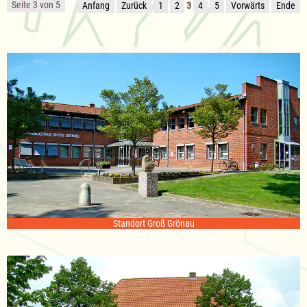
Seite 3 von 5
Anfang
Zurück
1
2
3
4
5
Vorwärts
Ende
Standort Groß Grönau