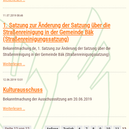
der
Gemeindevertretung
am
11.07.2019 08:46
12.09.2019
1. Satzung zur Änderung der Satzung über die
Straßenreinigung in der Gemeinde Bäk
(Straßenreinigungssatzung)
Bekanntmachung de, 1. Satzung zur Änderung der Satzung über die
Straßenreinigung in der Gemeinde Bäk (Straßenreinigungssatzung)
1.
Weiterlesen …
Satzung
zur
Änderung
12.06.2019 13:31
der
Satzung
Kulturausschuss
über
die
Bekanntmachung der Ausschusssitzung am 20.06.2019
Straßenreinigung
in
Kulturausschuss
Weiterlesen …
der
Gemeinde
Bäk
(Straßenreinigungssatzung)
Seite 12 von 12
Anfang
Zurück
6
7
8
9
10
11
12