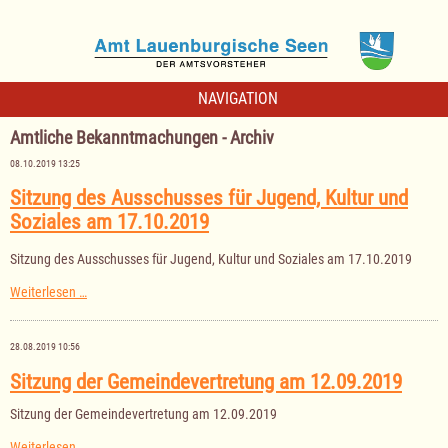
NAVIGATION
Amtliche Bekanntmachungen - Archiv
08.10.2019 13:25
Sitzung des Ausschusses für Jugend, Kultur und
Soziales am 17.10.2019
Sitzung des Ausschusses für Jugend, Kultur und Soziales am 17.10.2019
Sitzung
Weiterlesen …
des
Ausschusses
für
28.08.2019 10:56
Jugend,
Kultur
Sitzung der Gemeindevertretung am 12.09.2019
und
Soziales
Sitzung der Gemeindevertretung am 12.09.2019
am
17.10.2019
Sitzung
Weiterlesen …