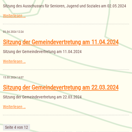
Sitzung des Ausschusses für Senioren, Jugend und Soziales am 02.05.2024
Sitzung
Weiterlesen …
des
Ausschusses
für
03.04.2024 12:24
Senioren,
Jugend
Sitzung der Gemeindevertretung am 11.04.2024
und
Soziales
Sitzung der Gemeindevertretung am 11.04.2024
am
02.05.2024
Sitzung
Weiterlesen …
der
Gemeindevertretung
am
15.03.2024 14:07
11.04.2024
Sitzung der Gemeindevertretung am 22.03.2024
Sitzung der Gemeindevertretung am 22.03.2024
Sitzung
Weiterlesen …
der
Gemeindevertretung
am
22.03.2024
Seite 4 von 12