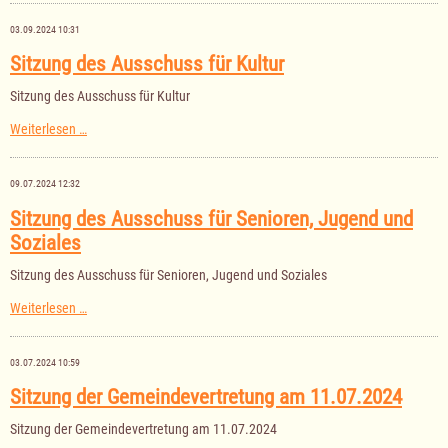
Ausschuss
für
03.09.2024 10:31
Kultur
am
Sitzung des Ausschuss für Kultur
08.10.2024
Sitzung des Ausschuss für Kultur
Sitzung
Weiterlesen …
des
Ausschuss
für
09.07.2024 12:32
Kultur
Sitzung des Ausschuss für Senioren, Jugend und
Soziales
Sitzung des Ausschuss für Senioren, Jugend und Soziales
Sitzung
Weiterlesen …
des
Ausschuss
für
03.07.2024 10:59
Senioren,
Jugend
Sitzung der Gemeindevertretung am 11.07.2024
und
Soziales
Sitzung der Gemeindevertretung am 11.07.2024