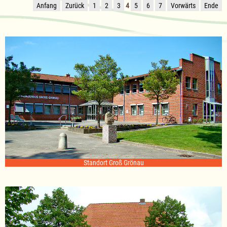
Anfang
Zurück
1
2
3
4
5
6
7
Vorwärts
Ende
Standort Groß Grönau