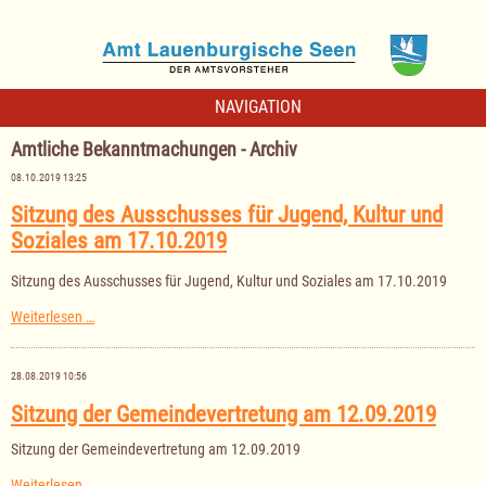
NAVIGATION
Amtliche Bekanntmachungen - Archiv
08.10.2019 13:25
Sitzung des Ausschusses für Jugend, Kultur und
Soziales am 17.10.2019
Sitzung des Ausschusses für Jugend, Kultur und Soziales am 17.10.2019
Sitzung
Weiterlesen …
des
Ausschusses
für
28.08.2019 10:56
Jugend,
Kultur
Sitzung der Gemeindevertretung am 12.09.2019
und
Soziales
Sitzung der Gemeindevertretung am 12.09.2019
am
17.10.2019
Sitzung
Weiterlesen …