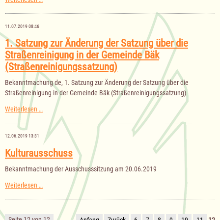
der
Gemeindevertretung
am
11.07.2019 08:46
12.09.2019
1. Satzung zur Änderung der Satzung über die
Straßenreinigung in der Gemeinde Bäk
(Straßenreinigungssatzung)
Bekanntmachung de, 1. Satzung zur Änderung der Satzung über die
Straßenreinigung in der Gemeinde Bäk (Straßenreinigungssatzung)
1.
Weiterlesen …
Satzung
zur
Änderung
12.06.2019 13:31
der
Satzung
Kulturausschuss
über
die
Bekanntmachung der Ausschusssitzung am 20.06.2019
Straßenreinigung
in
Kulturausschuss
Weiterlesen …
der
Gemeinde
Bäk
(Straßenreinigungssatzung)
Seite 12 von 12
Anfang
Zurück
6
7
8
9
10
11
12