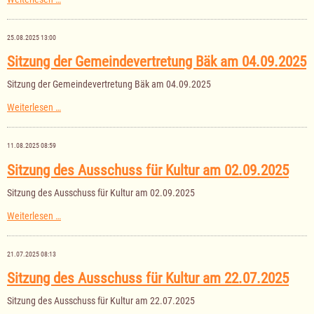
des
Ausschusses
für
25.08.2025 13:00
Senioren,
Jugend
Sitzung der Gemeindevertretung Bäk am 04.09.2025
und
Soziales
Sitzung der Gemeindevertretung Bäk am 04.09.2025
am
11.09.2025
Sitzung
Weiterlesen …
der
Gemeindevertretung
Bäk
11.08.2025 08:59
am
04.09.2025
Sitzung des Ausschuss für Kultur am 02.09.2025
Sitzung des Ausschuss für Kultur am 02.09.2025
Sitzung
Weiterlesen …
des
Ausschuss
für
21.07.2025 08:13
Kultur
am
Sitzung des Ausschuss für Kultur am 22.07.2025
02.09.2025
Sitzung des Ausschuss für Kultur am 22.07.2025