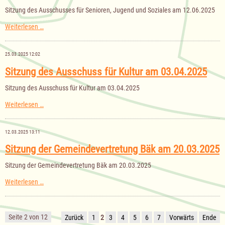
Sitzung des Ausschusses für Senioren, Jugend und Soziales am 12.06.2025
Sitzung
Weiterlesen …
des
Ausschusses
für
25.03.2025 12:02
Senioren,
Jugend
Sitzung des Ausschuss für Kultur am 03.04.2025
und
Soziales
Sitzung des Ausschuss für Kultur am 03.04.2025
am
12.06.2025
Sitzung
Weiterlesen …
des
Ausschuss
für
12.03.2025 13:11
Kultur
am
Sitzung der Gemeindevertretung Bäk am 20.03.2025
03.04.2025
Sitzung der Gemeindevertretung Bäk am 20.03.2025
Sitzung
Weiterlesen …
der
Gemeindevertretung
Bäk
am
Seite 2 von 12
Zurück
1
2
3
4
5
6
7
Vorwärts
Ende
20.03.2025