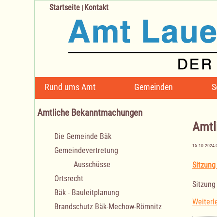
Startseite
Kontakt
|
Navigation
Rund ums Amt
Gemeinden
S
überspringen
Amtliche Bekanntmachungen
Amtl
Navigation
Die Gemeinde Bäk
überspringen
15.10.2024 
Gemeindevertretung
Ausschüsse
Sitzung
Ortsrecht
Sitzung
Bäk - Bauleitplanung
Weiterl
Brandschutz Bäk-Mechow-Römnitz