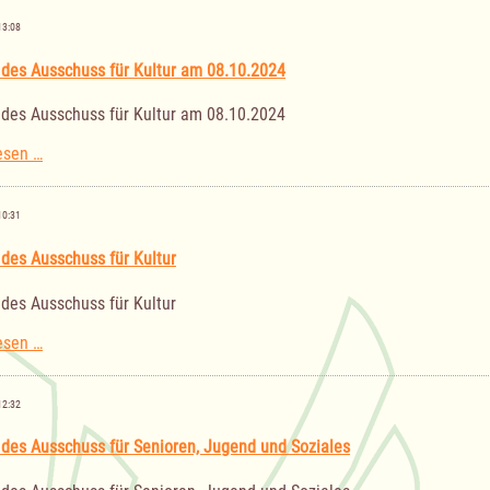
Gemeindevertretung
Bäk
13:08
am
24.10.2024
 des Ausschuss für Kultur am 08.10.2024
 des Ausschuss für Kultur am 08.10.2024
Sitzung
esen …
des
Ausschuss
für
10:31
Kultur
am
 des Ausschuss für Kultur
08.10.2024
 des Ausschuss für Kultur
Sitzung
esen …
des
Ausschuss
für
12:32
Kultur
 des Ausschuss für Senioren, Jugend und Soziales