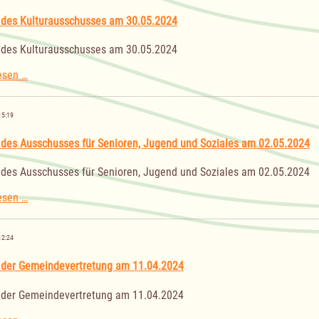
16.07.2024
 des Kulturausschusses am 30.05.2024
 des Kulturausschusses am 30.05.2024
Sitzung
esen …
des
Kulturausschusses
am
15:19
30.05.2024
 des Ausschusses für Senioren, Jugend und Soziales am 02.05.2024
 des Ausschusses für Senioren, Jugend und Soziales am 02.05.2024
Sitzung
esen …
des
Ausschusses
für
12:24
Senioren,
Jugend
 der Gemeindevertretung am 11.04.2024
und
Soziales
 der Gemeindevertretung am 11.04.2024
am
02.05.2024