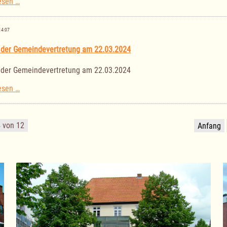
Sitzung
esen …
der
Gemeindevertretung
am
14:07
11.04.2024
 der Gemeindevertretung am 22.03.2024
 der Gemeindevertretung am 22.03.2024
Sitzung
esen …
der
Gemeindevertretung
am
4 von 12
Anfang
22.03.2024