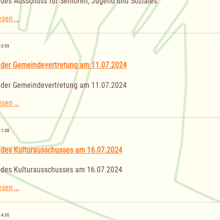
 des Ausschuss für Senioren, Jugend und Soziales
Sitzung
esen …
des
Ausschuss
für
10:59
Senioren,
Jugend
 der Gemeindevertretung am 11.07.2024
und
Soziales
 der Gemeindevertretung am 11.07.2024
Sitzung
esen …
der
Gemeindevertretung
am
11:48
11.07.2024
 des Kulturausschusses am 16.07.2024
 des Kulturausschusses am 16.07.2024
Sitzung
esen …
des
Kulturausschusses
am
14:36