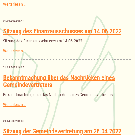
Sitzung
Weiterlesen …
der
Gemeindevertretung
am
01.06.2022 08:44
23.06.2022
Sitzung des Finanzausschusses am 14.06.2022
Sitzung des Finanzausschusses am 14.06.2022
Sitzung
Weiterlesen …
des
Finanzausschusses
am
21.04.2022 16:39
14.06.2022
Bekanntmachung über das Nachrücken eines
Gemeindevertreters
Bekanntmachung über das Nachrücken eines Gemeindevertreters
Bekanntmachung
Weiterlesen …
über
das
Nachrücken
20.04.2022 08:30
eines
Gemeindevertreters
Sitzung der Gemeindevertretung am 28.04.2022