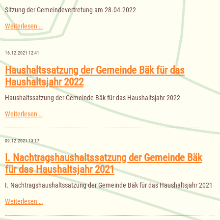
Sitzung der Gemeindevertretung am 28.04.2022
Sitzung
Weiterlesen …
der
Gemeindevertretung
am
16.12.2021 12:41
28.04.2022
Haushaltssatzung der Gemeinde Bäk für das
Haushaltsjahr 2022
Haushaltssatzung der Gemeinde Bäk für das Haushaltsjahr 2022
Haushaltssatzung
Weiterlesen …
der
Gemeinde
Bäk
09.12.2021 13:17
für
das
I. Nachtragshaushaltssatzung der Gemeinde Bäk
Haushaltsjahr
für das Haushaltsjahr 2021
2022
I. Nachtragshaushaltssatzung der Gemeinde Bäk für das Haushaltsjahr 2021
I.
Weiterlesen …
Nachtragshaushaltssatzung
der