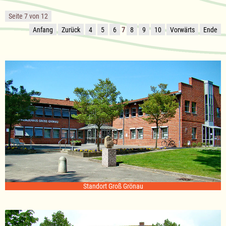
Gemeinde
Bäk
Seite 7 von 12
für
das
Anfang
Zurück
4
5
6
7
8
9
10
Vorwärts
Ende
Haushaltsjahr
2021
Standort Groß Grönau