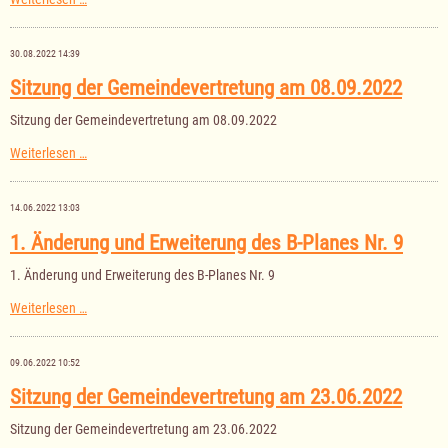
der
Gemeinde
Bäk
30.08.2022 14:39
für
das
Sitzung der Gemeindevertretung am 08.09.2022
Haushaltsjahr
2023
Sitzung der Gemeindevertretung am 08.09.2022
Sitzung
Weiterlesen …
der
Gemeindevertretung
am
14.06.2022 13:03
08.09.2022
1. Änderung und Erweiterung des B-Planes Nr. 9
1. Änderung und Erweiterung des B-Planes Nr. 9
1.
Weiterlesen …
Änderung
und
Erweiterung
09.06.2022 10:52
des
B-
Sitzung der Gemeindevertretung am 23.06.2022
Planes
Nr.
Sitzung der Gemeindevertretung am 23.06.2022
9