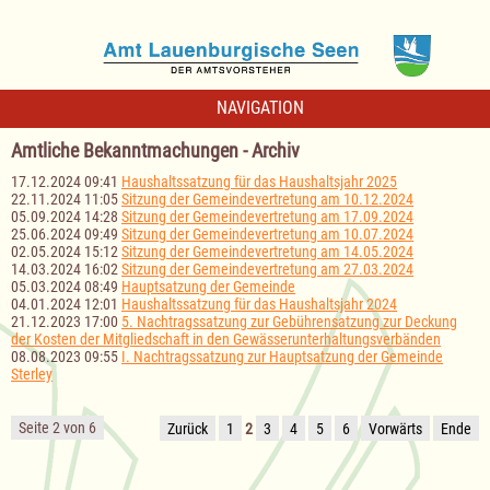
NAVIGATION
Amtliche Bekanntmachungen - Archiv
17.12.2024 09:41
Haushaltssatzung für das Haushaltsjahr 2025
22.11.2024 11:05
Sitzung der Gemeindevertretung am 10.12.2024
05.09.2024 14:28
Sitzung der Gemeindevertretung am 17.09.2024
25.06.2024 09:49
Sitzung der Gemeindevertretung am 10.07.2024
02.05.2024 15:12
Sitzung der Gemeindevertretung am 14.05.2024
14.03.2024 16:02
Sitzung der Gemeindevertretung am 27.03.2024
05.03.2024 08:49
Hauptsatzung der Gemeinde
04.01.2024 12:01
Haushaltssatzung für das Haushaltsjahr 2024
21.12.2023 17:00
5. Nachtragssatzung zur Gebührensatzung zur Deckung
der Kosten der Mitgliedschaft in den Gewässerunterhaltungsverbänden
08.08.2023 09:55
I. Nachtragssatzung zur Hauptsatzung der Gemeinde
Sterley
Seite 2 von 6
Zurück
1
2
3
4
5
6
Vorwärts
Ende