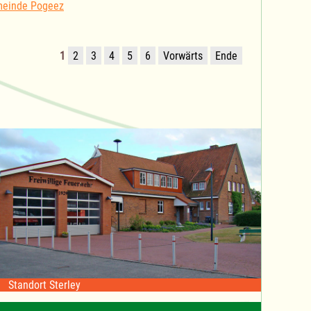
meinde Pogeez
1
2
3
4
5
6
Vorwärts
Ende
Standort Sterley