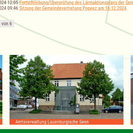
024 12:05
Fortschreibung/Überprüfung des Lärmaktionsplans der Ge
024 09:46
Sitzung der Gemeindevertretung Pogeez am 16.12.2024
1 von 6
Amtsverwaltung Lauenburgische Seen