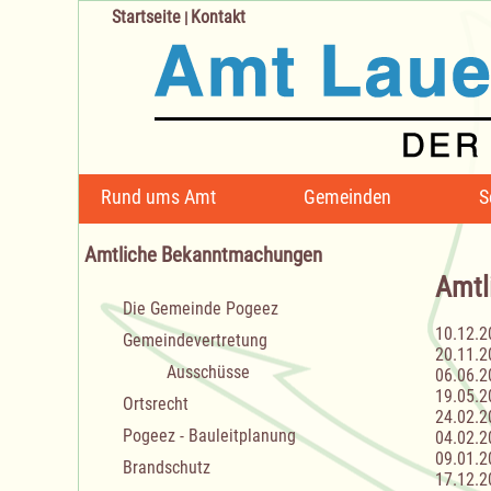
Startseite
Kontakt
|
Navigation
Rund ums Amt
Gemeinden
S
überspringen
Amtliche Bekanntmachungen
Amtl
Navigation
Die Gemeinde Pogeez
überspringen
10.12.2
Gemeindevertretung
20.11.2
Ausschüsse
06.06.2
19.05.2
Ortsrecht
24.02.2
Pogeez - Bauleitplanung
04.02.2
09.01.2
Brandschutz
17.12.2