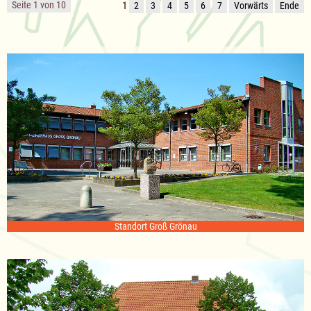
Seite 1 von 10
1
2
3
4
5
6
7
Vorwärts
Ende
Standort Groß Grönau