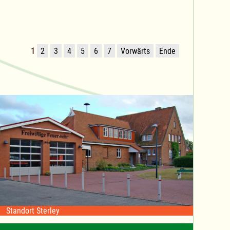
1
2
3
4
5
6
7
Vorwärts
Ende
Standort Sterley