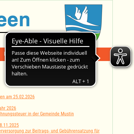
Mängelmeldung
Suche -
iten am 25.02.2026
ahr 2026
hnungssteuer in der Gemeinde Mustin
8.11.2025
rversorgung zur Beitrags- und Gebührensatzung für