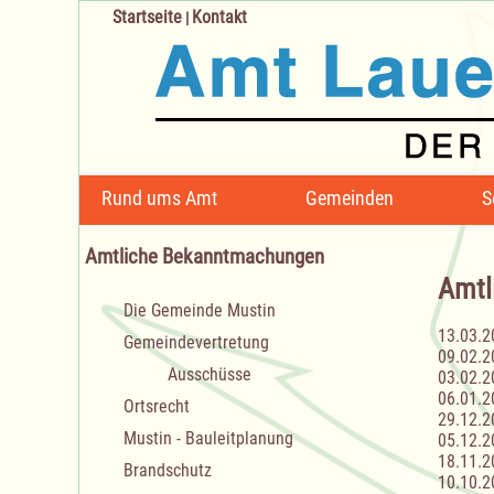
Startseite
Kontakt
|
Navigation
Rund ums Amt
Gemeinden
S
überspringen
Amtliche Bekanntmachungen
Amtl
Navigation
Die Gemeinde Mustin
überspringen
13.03.2
Gemeindevertretung
09.02.2
Ausschüsse
03.02.2
06.01.2
Ortsrecht
29.12.2
Mustin - Bauleitplanung
05.12.2
18.11.2
Brandschutz
10.10.2