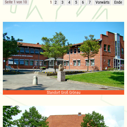
Seite 1 von 10
1
2
3
4
5
6
7
Vorwärts
Ende
Standort Groß Grönau