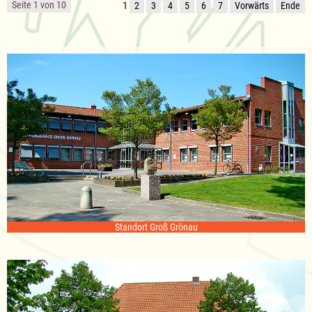
Seite 1 von 10
1
2
3
4
5
6
7
Vorwärts
Ende
Standort Groß Grönau