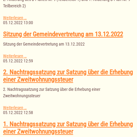
Teilbereich 2)
2.
Weiterlesen …
Änderung
05.12.2022 13:00
des
B-
Sitzung der Gemeindevertretung am 13.12.2022
Planes
Nr.
Sitzung der Gemeindevertretung am 13.12.2022
9
(Teilbereich
Sitzung
Weiterlesen …
1)
der
05.12.2022 12:59
und
Gemeindevertretung
1.
am
2. Nachtragssatzung zur Satzung über die Erhebung
Änderung
13.12.2022
B-
einer Zweitwohnungssteuer
Plan
Nr.
2. Nachtragssatzung zur Satzung über die Erhebung einer
9
Zweitwohnungssteuer
Teilbereich
2)
2.
Weiterlesen …
Nachtragssatzung
05.12.2022 12:58
zur
Satzung
1. Nachtragssatzung zur Satzung über die Erhebung
über
einer Zweitwohnungssteuer
die
Erhebung