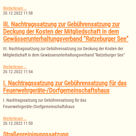
Gemeinsame
Weiterlesen …
Bekanntmachung
20.12.2022 11:58
der
Ämter
III. Nachtragssatzung zur Gebührensatzung zur
Berkenthin,
Deckung der Kosten der Mitgliedschaft in dem
Breitenfelde,
Sandesneben-
Gewässerunterhaltungsverband "Ratzeburger See"
Nusse
und
III. Nachtragssatzung zur Gebührensatzung zur Deckung der Kosten der
Lauenburgische
Mitgliedschaft in dem Gewässerunterhaltungsverband "Ratzeburger See"
Seen
betr.
Silvester
III.
Weiterlesen …
Nachtragssatzung
20.12.2022 11:54
zur
Gebührensatzung
I. Nachtragssatzung zur Gebührensatzung für das
zur
Feuerwehrgeräte-/Dorfgemeinschaftshaus
Deckung
der
I. Nachtragssatzung zur Gebührensatzung für das
Kosten
der
Feuerwehrgeräte-/Dorfgemeinschaftshaus
Mitgliedschaft
in
I.
Weiterlesen …
dem
Nachtragssatzung
20.12.2022 11:50
Gewässerunterhaltungsverband
zur
"Ratzeburger
Gebührensatzung
Straßenreinigungssatzung
See"