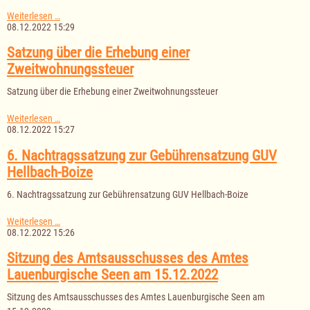
I.
Weiterlesen …
Nachtragssatzung
08.12.2022 15:29
zur
Gebührensatzung
Satzung über die Erhebung einer
des
Zweitwohnungssteuer
Gewässerunterhaltungsverbandes
Göldenitz-
Satzung über die Erhebung einer Zweitwohnungssteuer
Pirschbach
Satzung
Weiterlesen …
über
08.12.2022 15:27
die
Erhebung
6. Nachtragssatzung zur Gebührensatzung GUV
einer
Hellbach-Boize
Zweitwohnungssteuer
6. Nachtragssatzung zur Gebührensatzung GUV Hellbach-Boize
6.
Weiterlesen …
Nachtragssatzung
08.12.2022 15:26
zur
Gebührensatzung
Sitzung des Amtsausschusses des Amtes
GUV
Lauenburgische Seen am 15.12.2022
Hellbach-
Boize
Sitzung des Amtsausschusses des Amtes Lauenburgische Seen am