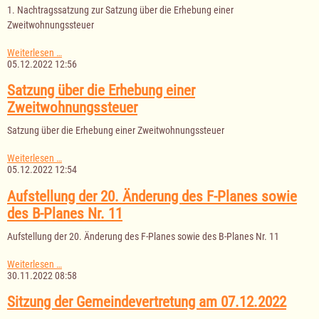
1. Nachtragssatzung zur Satzung über die Erhebung einer
einer
Zweitwohnungssteuer
Zweitwohnungssteuer
1.
Weiterlesen …
Nachtragssatzung
05.12.2022 12:56
zur
Satzung
Satzung über die Erhebung einer
über
Zweitwohnungssteuer
die
Erhebung
Satzung über die Erhebung einer Zweitwohnungssteuer
einer
Zweitwohnungssteuer
Satzung
Weiterlesen …
über
05.12.2022 12:54
die
Erhebung
Aufstellung der 20. Änderung des F-Planes sowie
einer
des B-Planes Nr. 11
Zweitwohnungssteuer
Aufstellung der 20. Änderung des F-Planes sowie des B-Planes Nr. 11
Aufstellung
Weiterlesen …
der
30.11.2022 08:58
20.
Änderung
Sitzung der Gemeindevertretung am 07.12.2022
des