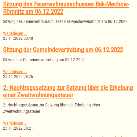
am
Sitzung des Feuerwehrausschusses Bäk-Mechow-
09.12.2022
Römnitz am 06.12.2022
Sitzung des Feuerwehrausschusses Bäk-Mechow-Römnitz am 06.12.2022
Sitzung
Weiterlesen …
des
25.11.2022 08:40
Feuerwehrausschusses
Bäk-
Sitzung der Gemeindevertretung am 06.12.2022
Mechow-
Römnitz
Sitzung der Gemeindevertretung am 06.12.2022
am
06.12.2022
Sitzung
Weiterlesen …
der
25.11.2022 08:26
Gemeindevertretung
am
2. Nachtragssatzung zur Satzung über die Erhebung
06.12.2022
einer Zweitwohnungssteuer
2. Nachtragssatzung zur Satzung über die Erhebung einer
Zweitwohnungssteuer
2.
Weiterlesen …
Nachtragssatzung
25.11.2022 08:21
zur