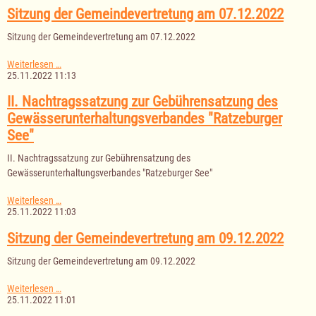
am
Sitzung der Gemeindevertretung am 07.12.2022
09.12.2022
Sitzung der Gemeindevertretung am 07.12.2022
Sitzung
Weiterlesen …
der
25.11.2022 11:13
Gemeindevertretung
am
II. Nachtragssatzung zur Gebührensatzung des
07.12.2022
Gewässerunterhaltungsverbandes "Ratzeburger
See"
II. Nachtragssatzung zur Gebührensatzung des
Gewässerunterhaltungsverbandes "Ratzeburger See"
II.
Weiterlesen …
Nachtragssatzung
25.11.2022 11:03
zur
Gebührensatzung
Sitzung der Gemeindevertretung am 09.12.2022
des
Gewässerunterhaltungsverbandes
Sitzung der Gemeindevertretung am 09.12.2022
"Ratzeburger
See"
Sitzung
Weiterlesen …
der
25.11.2022 11:01
Gemeindevertretung