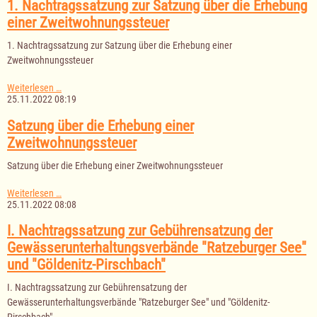
Satzung
1. Nachtragssatzung zur Satzung über die Erhebung
über
einer Zweitwohnungssteuer
die
Erhebung
1. Nachtragssatzung zur Satzung über die Erhebung einer
einer
Zweitwohnungssteuer
Zweitwohnungssteuer
1.
Weiterlesen …
Nachtragssatzung
25.11.2022 08:19
zur
Satzung
Satzung über die Erhebung einer
über
Zweitwohnungssteuer
die
Erhebung
Satzung über die Erhebung einer Zweitwohnungssteuer
einer
Zweitwohnungssteuer
Satzung
Weiterlesen …
über
25.11.2022 08:08
die
Erhebung
I. Nachtragssatzung zur Gebührensatzung der
einer
Gewässerunterhaltungsverbände "Ratzeburger See"
Zweitwohnungssteuer
und "Göldenitz-Pirschbach"
I. Nachtragssatzung zur Gebührensatzung der
Gewässerunterhaltungsverbände "Ratzeburger See" und "Göldenitz-