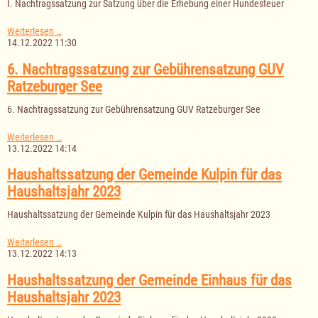
I. Nachtragssatzung zur Satzung über die Erhebung einer Hundesteuer
I.
Weiterlesen …
Nachtragssatzung
14.12.2022 11:30
zur
Satzung
6. Nachtragssatzung zur Gebührensatzung GUV
über
Ratzeburger See
die
Erhebung
6. Nachtragssatzung zur Gebührensatzung GUV Ratzeburger See
einer
Hundesteuer
6.
Weiterlesen …
Nachtragssatzung
13.12.2022 14:14
zur
Gebührensatzung
Haushaltssatzung der Gemeinde Kulpin für das
GUV
Haushaltsjahr 2023
Ratzeburger
See
Haushaltssatzung der Gemeinde Kulpin für das Haushaltsjahr 2023
Haushaltssatzung
Weiterlesen …
der
13.12.2022 14:13
Gemeinde
Kulpin
Haushaltssatzung der Gemeinde Einhaus für das
für
Haushaltsjahr 2023
das
Haushaltsjahr