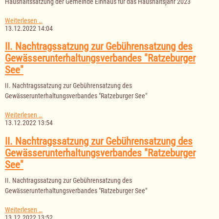
Haushaltssatzung der Gemeinde Einhaus für das Haushaltsjahr 2023
2023
Haushaltssatzung
Weiterlesen …
der
13.12.2022 14:04
Gemeinde
Einhaus
II. Nachtragssatzung zur Gebührensatzung des
für
Gewässerunterhaltungsverbandes "Ratzeburger
das
Haushaltsjahr
See"
2023
II. Nachtragssatzung zur Gebührensatzung des
Gewässerunterhaltungsverbandes "Ratzeburger See"
II.
Weiterlesen …
Nachtragssatzung
13.12.2022 13:54
zur
Gebührensatzung
II. Nachtragssatzung zur Gebührensatzung des
des
Gewässerunterhaltungsverbandes "Ratzeburger
Gewässerunterhaltungsverbandes
"Ratzeburger
See"
See"
II. Nachtragssatzung zur Gebührensatzung des
Gewässerunterhaltungsverbandes "Ratzeburger See"
II.
Weiterlesen …
Nachtragssatzung
13.12.2022 13:52