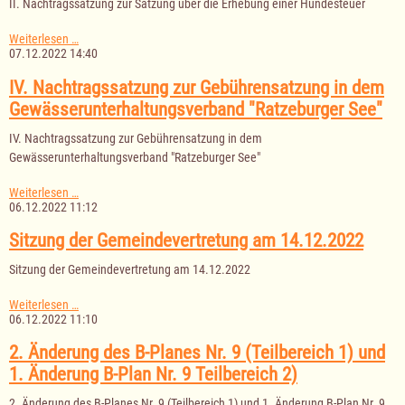
II. Nachtragssatzung zur Satzung über die Erhebung einer Hundesteuer
2.
Änderung
des
II.
Weiterlesen …
F-
Nachtragssatzung
07.12.2022 14:40
Planes
zur
und
Satzung
IV. Nachtragssatzung zur Gebührensatzung in dem
die
über
Gewässerunterhaltungsverband "Ratzeburger See"
Aufstellung
die
des
Erhebung
B-
IV. Nachtragssatzung zur Gebührensatzung in dem
einer
Planes
Hundesteuer
Gewässerunterhaltungsverband "Ratzeburger See"
Nr.
2
IV.
Weiterlesen …
Nachtragssatzung
06.12.2022 11:12
zur
Gebührensatzung
Sitzung der Gemeindevertretung am 14.12.2022
in
dem
Sitzung der Gemeindevertretung am 14.12.2022
Gewässerunterhaltungsverband
"Ratzeburger
Sitzung
Weiterlesen …
See"
der
06.12.2022 11:10
Gemeindevertretung
am
2. Änderung des B-Planes Nr. 9 (Teilbereich 1) und
14.12.2022
1. Änderung B-Plan Nr. 9 Teilbereich 2)
2. Änderung des B-Planes Nr. 9 (Teilbereich 1) und 1. Änderung B-Plan Nr. 9