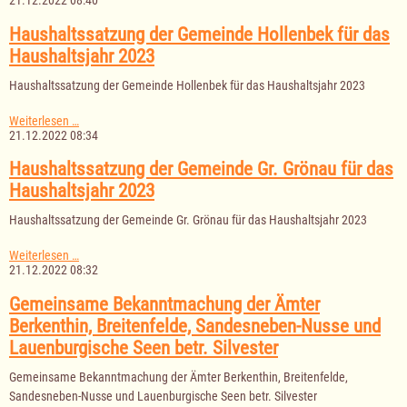
21.12.2022 08:40
Gemeinde
Gr.
Haushaltssatzung der Gemeinde Hollenbek für das
Sarau
Haushaltsjahr 2023
für
das
Haushaltssatzung der Gemeinde Hollenbek für das Haushaltsjahr 2023
Haushaltsjahr
2023
Haushaltssatzung
Weiterlesen …
der
21.12.2022 08:34
Gemeinde
Hollenbek
Haushaltssatzung der Gemeinde Gr. Grönau für das
für
Haushaltsjahr 2023
das
Haushaltsjahr
Haushaltssatzung der Gemeinde Gr. Grönau für das Haushaltsjahr 2023
2023
Haushaltssatzung
Weiterlesen …
der
21.12.2022 08:32
Gemeinde
Gr.
Gemeinsame Bekanntmachung der Ämter
Grönau
Berkenthin, Breitenfelde, Sandesneben-Nusse und
für
das
Lauenburgische Seen betr. Silvester
Haushaltsjahr
2023
Gemeinsame Bekanntmachung der Ämter Berkenthin, Breitenfelde,
Sandesneben-Nusse und Lauenburgische Seen betr. Silvester