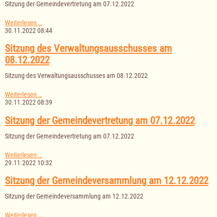
F-
Sitzung der Gemeindevertretung am 07.12.2022
Planes
sowie
Sitzung
Weiterlesen …
des
der
30.11.2022 08:44
B-
Gemeindevertretung
Planes
am
Sitzung des Verwaltungsausschusses am
Nr.
07.12.2022
11
08.12.2022
Sitzung des Verwaltungsausschusses am 08.12.2022
Sitzung
Weiterlesen …
des
30.11.2022 08:39
Verwaltungsausschusses
am
Sitzung der Gemeindevertretung am 07.12.2022
08.12.2022
Sitzung der Gemeindevertretung am 07.12.2022
Sitzung
Weiterlesen …
der
29.11.2022 10:32
Gemeindevertretung
am
Sitzung der Gemeindeversammlung am 12.12.2022
07.12.2022
Sitzung der Gemeindeversammlung am 12.12.2022
Sitzung
Weiterlesen …