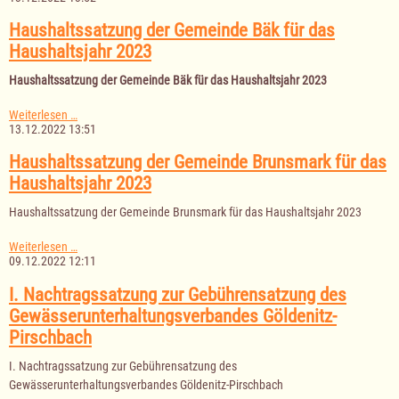
zur
Gebührensatzung
Haushaltssatzung der Gemeinde Bäk für das
des
Haushaltsjahr 2023
Gewässerunterhaltungsverbandes
"Ratzeburger
Haushaltssatzung der Gemeinde Bäk für das Haushaltsjahr 2023
See"
Haushaltssatzung
Weiterlesen …
der
13.12.2022 13:51
Gemeinde
Bäk
Haushaltssatzung der Gemeinde Brunsmark für das
für
Haushaltsjahr 2023
das
Haushaltsjahr
Haushaltssatzung der Gemeinde Brunsmark für das Haushaltsjahr 2023
2023
Haushaltssatzung
Weiterlesen …
der
09.12.2022 12:11
Gemeinde
Brunsmark
I. Nachtragssatzung zur Gebührensatzung des
für
Gewässerunterhaltungsverbandes Göldenitz-
das
Haushaltsjahr
Pirschbach
2023
I. Nachtragssatzung zur Gebührensatzung des
Gewässerunterhaltungsverbandes Göldenitz-Pirschbach