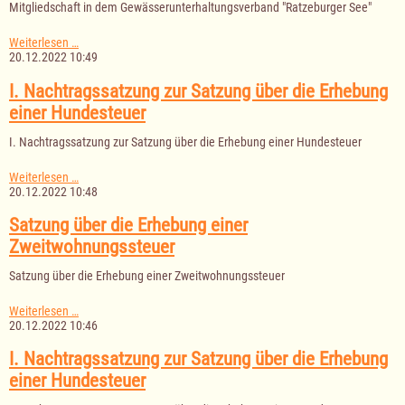
Mitgliedschaft in dem Gewässerunterhaltungsverband "Ratzeburger See"
in
den
Gewässerunterhaltungsverbänden
III.
Weiterlesen …
"Ratzeburger
Nachtragssatzung
20.12.2022 10:49
See"
zur
und
Gebührensatzung
I. Nachtragssatzung zur Satzung über die Erhebung
"Göldenitz-
zur
einer Hundesteuer
Pirschbach"
Deckung
der
I. Nachtragssatzung zur Satzung über die Erhebung einer Hundesteuer
Kosten
der
Mitgliedschaft
I.
Weiterlesen …
in
Nachtragssatzung
20.12.2022 10:48
dem
zur
Gewässerunterhaltungsverband
Satzung
Satzung über die Erhebung einer
"Ratzeburger
über
Zweitwohnungssteuer
See"
die
Erhebung
Satzung über die Erhebung einer Zweitwohnungssteuer
einer
Hundesteuer
Satzung
Weiterlesen …
über
20.12.2022 10:46
die
Erhebung
I. Nachtragssatzung zur Satzung über die Erhebung
einer
einer Hundesteuer
Zweitwohnungssteuer