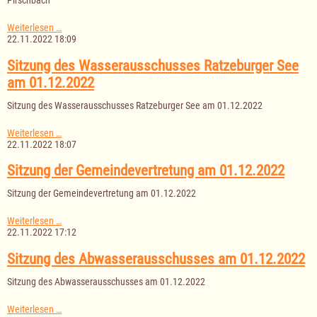
Pirschbach"
I.
Weiterlesen …
Nachtragssatzung
22.11.2022 18:09
zur
Gebührensatzung
Sitzung des Wasserausschusses Ratzeburger See
der
am 01.12.2022
Gewässerunterhaltungsverbände
"Ratzeburger
Sitzung des Wasserausschusses Ratzeburger See am 01.12.2022
See"
und
"Göldenitz-
Sitzung
Weiterlesen …
Pirschbach"
des
22.11.2022 18:07
Wasserausschusses
Ratzeburger
Sitzung der Gemeindevertretung am 01.12.2022
See
am
Sitzung der Gemeindevertretung am 01.12.2022
01.12.2022
Sitzung
Weiterlesen …
der
22.11.2022 17:12
Gemeindevertretung
am
Sitzung des Abwasserausschusses am 01.12.2022
01.12.2022
Sitzung des Abwasserausschusses am 01.12.2022
Sitzung
Weiterlesen …