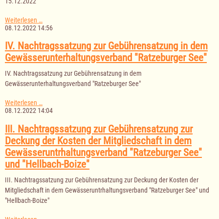
15.12.2022
Sitzung
Weiterlesen …
des
08.12.2022 14:56
Amtsausschusses
des
IV. Nachtragssatzung zur Gebührensatzung in dem
Amtes
Gewässerunterhaltungsverband "Ratzeburger See"
Lauenburgische
Seen
IV. Nachtragssatzung zur Gebührensatzung in dem
am
15.12.2022
Gewässerunterhaltungsverband "Ratzeburger See"
IV.
Weiterlesen …
Nachtragssatzung
08.12.2022 14:04
zur
Gebührensatzung
III. Nachtragssatzung zur Gebührensatzung zur
in
Deckung der Kosten der Mitgliedschaft in dem
dem
Gewässerunterhaltungsverband
Gewässeruntrhaltungsverband "Ratzeburger See"
"Ratzeburger
und "Hellbach-Boize"
See"
III. Nachtragssatzung zur Gebührensatzung zur Deckung der Kosten der
Mitgliedschaft in dem Gewässeruntrhaltungsverband "Ratzeburger See" und
"Hellbach-Boize"
III.