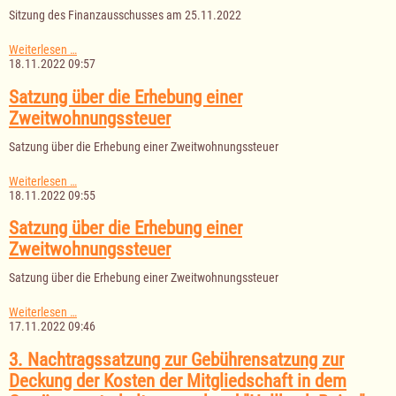
28.11.2022
Sitzung des Finanzausschusses am 25.11.2022
Sitzung
Weiterlesen …
des
18.11.2022 09:57
Finanzausschusses
am
Satzung über die Erhebung einer
25.11.2022
Zweitwohnungssteuer
Satzung über die Erhebung einer Zweitwohnungssteuer
Satzung
Weiterlesen …
über
18.11.2022 09:55
die
Erhebung
Satzung über die Erhebung einer
einer
Zweitwohnungssteuer
Zweitwohnungssteuer
Satzung über die Erhebung einer Zweitwohnungssteuer
Satzung
Weiterlesen …
über
17.11.2022 09:46
die
Erhebung
3. Nachtragssatzung zur Gebührensatzung zur
einer
Deckung der Kosten der Mitgliedschaft in dem
Zweitwohnungssteuer