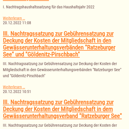
I. Nachtragshaushaltssatzung für das Haushaltsjahr 2022
I.
Weiterlesen …
Nachtragshaushaltssatzung
20.12.2022 11:08
für
das
III. Nachtragssatzung zur Gebührensatzung zur
Haushaltsjahr
Deckung der Kosten der Mitgliedschaft in den
2022
Gewässerunterhaltungsverbänden "Ratzeburger
See" und "Göldenitz-Pirschbach"
III. Nachtragssatzung zur Gebührensatzung zur Deckung der Kosten der
Mitgliedschaft in den Gewässerunterhaltungsverbänden "Ratzeburger See"
und "Göldenitz-Pirschbach"
III.
Weiterlesen …
Nachtragssatzung
20.12.2022 10:51
zur
Gebührensatzung
III. Nachtragssatzung zur Gebührensatzung zur
zur
Deckung der Kosten der Mitgliedschaft in dem
Deckung
der
Gewässerunterhaltungsverband "Ratzeburger See"
Kosten
der
III. Nachtragssatzung zur Gebührensatzung zur Deckung der Kosten der
Mitgliedschaft