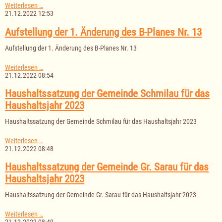
Haushaltssatzung
Weiterlesen …
der
21.12.2022 12:53
Gemeinde
Salem
Aufstellung der 1. Änderung des B-Planes Nr. 13
für
das
Aufstellung der 1. Änderung des B-Planes Nr. 13
Haushaltsjahr
2023
Aufstellung
Weiterlesen …
der
21.12.2022 08:54
1.
Änderung
Haushaltssatzung der Gemeinde Schmilau für das
des
Haushaltsjahr 2023
B-
Planes
Haushaltssatzung der Gemeinde Schmilau für das Haushaltsjahr 2023
Nr.
13
Haushaltssatzung
Weiterlesen …
der
21.12.2022 08:48
Gemeinde
Schmilau
Haushaltssatzung der Gemeinde Gr. Sarau für das
für
Haushaltsjahr 2023
das
Haushaltsjahr
Haushaltssatzung der Gemeinde Gr. Sarau für das Haushaltsjahr 2023
2023
Haushaltssatzung
Weiterlesen …
der