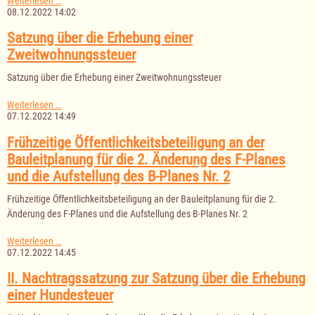
Weiterlesen …
Nachtragssatzung
08.12.2022 14:02
zur
Gebührensatzung
Satzung über die Erhebung einer
zur
Zweitwohnungssteuer
Deckung
der
Satzung über die Erhebung einer Zweitwohnungssteuer
Kosten
der
Mitgliedschaft
Satzung
Weiterlesen …
in
über
07.12.2022 14:49
dem
die
Gewässeruntrhaltungsverband
Erhebung
Frühzeitige Öffentlichkeitsbeteiligung an der
"Ratzeburger
einer
Bauleitplanung für die 2. Änderung des F-Planes
See"
Zweitwohnungssteuer
und
und die Aufstellung des B-Planes Nr. 2
"Hellbach-
Boize"
Frühzeitige Öffentlichkeitsbeteiligung an der Bauleitplanung für die 2.
Änderung des F-Planes und die Aufstellung des B-Planes Nr. 2
Frühzeitige
Weiterlesen …
Öffentlichkeitsbeteiligung
07.12.2022 14:45
an
der
II. Nachtragssatzung zur Satzung über die Erhebung
Bauleitplanung
einer Hundesteuer
für
die