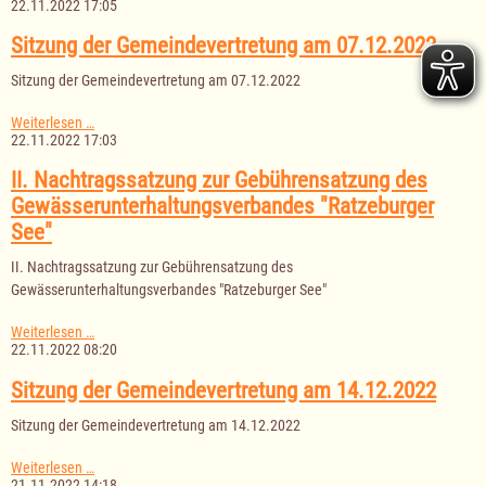
des
22.11.2022 17:05
Abwasserausschusses
am
Sitzung der Gemeindevertretung am 07.12.2022
01.12.2022
Sitzung der Gemeindevertretung am 07.12.2022
Sitzung
Weiterlesen …
der
22.11.2022 17:03
Gemeindevertretung
am
II. Nachtragssatzung zur Gebührensatzung des
07.12.2022
Gewässerunterhaltungsverbandes "Ratzeburger
See"
II. Nachtragssatzung zur Gebührensatzung des
Gewässerunterhaltungsverbandes "Ratzeburger See"
II.
Weiterlesen …
Nachtragssatzung
22.11.2022 08:20
zur
Gebührensatzung
Sitzung der Gemeindevertretung am 14.12.2022
des
Gewässerunterhaltungsverbandes
Sitzung der Gemeindevertretung am 14.12.2022
"Ratzeburger
See"
Sitzung
Weiterlesen …
der
21.11.2022 14:18