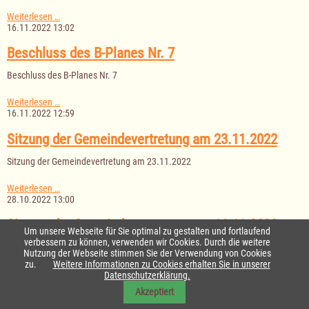
Sitzung
Weiterlesen …
der
16.11.2022 13:02
Gemeindevertretung
am
Beschluss des B-Planes Nr. 7
05.12.2022
Beschluss des B-Planes Nr. 7
Beschluss
Weiterlesen …
des
16.11.2022 12:59
B-
Planes
Sitzung der Gemeindevertretung am 23.11.2022
Nr.
7
Sitzung der Gemeindevertretung am 23.11.2022
Sitzung
Weiterlesen …
der
28.10.2022 13:00
Gemeindevertretung
am
Sitzung der Gemeindevertretung am 16.11.2022
Um unsere Webseite für Sie optimal zu gestalten und fortlaufend
23.11.2022
verbessern zu können, verwenden wir Cookies. Durch die weitere
Sitzung der Gemeindevertretung am 16.11.2022
Nutzung der Webseite stimmen Sie der Verwendung von Cookies
zu.
Weitere Informationen zu Cookies erhalten Sie in unserer
Sitzung
Weiterlesen …
Datenschutzerklärung.
der
28.10.2022 08:52
Akzeptiert
Gemeindevertretung
am