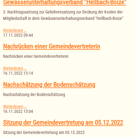
Gewässerunterhaltungsverband "Hellbach-Boize"
3. Nachtragssatzung zur Gebührensatzung zur Deckung der Kosten der
Mitgliedschaft in dem Gewässerunterhaltungsverband "Hellbach-Boize"
3.
Weiterlesen …
Nachtragssatzung
17.11.2022 09:44
zur
Gebührensatzung
Nachrücken einer Gemeindevertreterin
zur
Deckung
Nachrücken einer Gemeindevertreterin
der
Kosten
Nachrücken
Weiterlesen …
der
einer
16.11.2022 13:14
Mitgliedschaft
Gemeindevertreterin
in
Nachschätzung der Bodenschätzung
dem
Gewässerunterhaltungsverband
"Hellbach-
Nachschätzung der Bodenschätzung
Boize"
Nachschätzung
Weiterlesen …
der
16.11.2022 13:04
Bodenschätzung
Sitzung der Gemeindevertretung am 05.12.2022
Sitzung der Gemeindevertretung am 05.12.2022