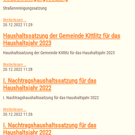
für
das
Straßenreinigungssatzung
Feuerwehrgeräte-/Dorfgemeinschaftshaus
Straßenreinigungssatzung
Weiterlesen …
20.12.2022 11:29
Haushaltssatzung der Gemeinde Kittlitz für das
Haushaltsjahr 2023
Haushaltssatzung der Gemeinde Kittlitz für das Haushaltsjahr 2023
Haushaltssatzung
Weiterlesen …
der
20.12.2022 11:28
Gemeinde
Kittlitz
I. Nachtragshaushaltssatzung für das
für
Haushaltsjahr 2022
das
Haushaltsjahr
I. Nachtragshaushaltssatzung für das Haushaltsjahr 2022
2023
I.
Weiterlesen …
Nachtragshaushaltssatzung
20.12.2022 11:26
für
das
I. Nachtragshaushaltssatzung für das
Haushaltsjahr
Haushaltsjahr 2022
2022