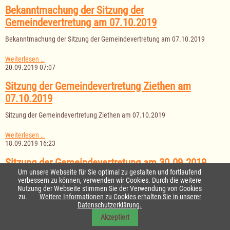
am
Bekanntmachung der Sitzung der
15.10.2019
Gemeindevertretung am 07.10.2019
Bekanntmachung der Sitzung der Gemeindevertretung am 07.10.2019
Bekanntmachung
Weiterlesen …
der
20.09.2019 07:07
Sitzung
der
Sitzung der Gemeindevertretung Ziethen am
Gemeindevertretung
07.10.2019
am
07.10.2019
Sitzung der Gemeindevertretung Ziethen am 07.10.2019
Sitzung
Weiterlesen …
der
18.09.2019 16:23
Gemeindevertretung
Ziethen
Sitzung der Gemeindevertretung am 30.09.2019
am
Um unsere Webseite für Sie optimal zu gestalten und fortlaufend
07.10.2019
Sitzung der Gemeindevertretung am 30.09.2019
verbessern zu können, verwenden wir Cookies. Durch die weitere
Nutzung der Webseite stimmen Sie der Verwendung von Cookies
zu.
Weitere Informationen zu Cookies erhalten Sie in unserer
Sitzung
Weiterlesen …
Datenschutzerklärung.
der
17.09.2019 12:17
Gemeindevertretung
Akzeptiert
am
Gemeindevertretung Giesensdorf