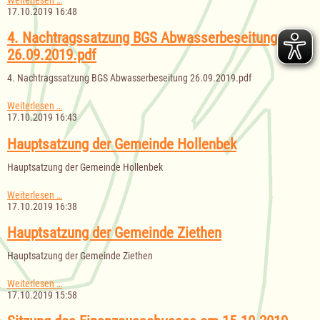
Änderung
17.10.2019 16:48
AEB
Abwasserbeseitigung
4. Nachtragssatzung BGS Abwasserbeseitung
ALS
26.09.2019.pdf
26.09.2019
4. Nachtragssatzung BGS Abwasserbeseitung 26.09.2019.pdf
4.
Weiterlesen …
Nachtragssatzung
17.10.2019 16:43
BGS
Abwasserbeseitung
Hauptsatzung der Gemeinde Hollenbek
26.09.2019.pdf
Hauptsatzung der Gemeinde Hollenbek
Hauptsatzung
Weiterlesen …
der
17.10.2019 16:38
Gemeinde
Hollenbek
Hauptsatzung der Gemeinde Ziethen
Hauptsatzung der Gemeinde Ziethen
Hauptsatzung
Weiterlesen …
der
17.10.2019 15:58
Gemeinde
Ziethen