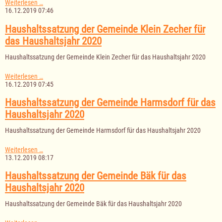
I.
Weiterlesen …
Nachtragshaushaltssatzung
16.12.2019 07:46
der
Gemeinde
Haushaltssatzung der Gemeinde Klein Zecher für
Bäk
das Haushaltsjahr 2020
für
das
Haushaltssatzung der Gemeinde Klein Zecher für das Haushaltsjahr 2020
Haushaltsjahr
2019.pdf
Haushaltssatzung
Weiterlesen …
der
16.12.2019 07:45
Gemeinde
Klein
Haushaltssatzung der Gemeinde Harmsdorf für das
Zecher
Haushaltsjahr 2020
für
das
Haushaltssatzung der Gemeinde Harmsdorf für das Haushaltsjahr 2020
Haushaltsjahr
2020
Haushaltssatzung
Weiterlesen …
der
13.12.2019 08:17
Gemeinde
Harmsdorf
Haushaltssatzung der Gemeinde Bäk für das
für
Haushaltsjahr 2020
das
Haushaltsjahr
Haushaltssatzung der Gemeinde Bäk für das Haushaltsjahr 2020
2020