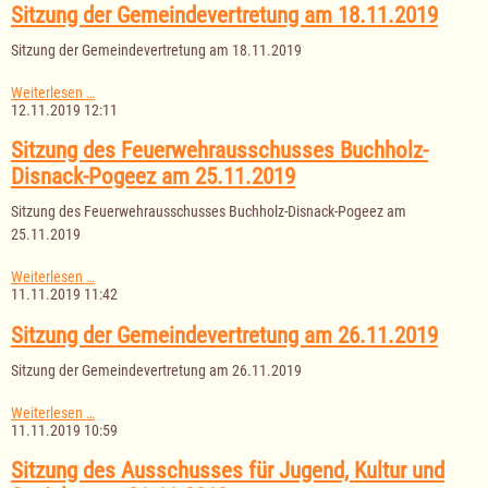
am
Sitzung der Gemeindevertretung am 18.11.2019
04.12.2019
Sitzung der Gemeindevertretung am 18.11.2019
Sitzung
Weiterlesen …
der
12.11.2019 12:11
Gemeindevertretung
am
Sitzung des Feuerwehrausschusses Buchholz-
18.11.2019
Disnack-Pogeez am 25.11.2019
Sitzung des Feuerwehrausschusses Buchholz-Disnack-Pogeez am
25.11.2019
Sitzung
Weiterlesen …
des
11.11.2019 11:42
Feuerwehrausschusses
Buchholz-
Sitzung der Gemeindevertretung am 26.11.2019
Disnack-
Pogeez
Sitzung der Gemeindevertretung am 26.11.2019
am
25.11.2019
Sitzung
Weiterlesen …
der
11.11.2019 10:59
Gemeindevertretung
am
Sitzung des Ausschusses für Jugend, Kultur und
26.11.2019