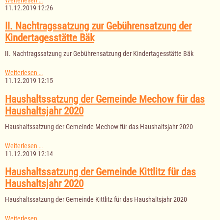
Nachtragshaushaltssatzung
11.12.2019 12:26
für
das
II. Nachtragssatzung zur Gebührensatzung der
Haushaltsjahr
Kindertagesstätte Bäk
2019
II. Nachtragssatzung zur Gebührensatzung der Kindertagesstätte Bäk
II.
Weiterlesen …
Nachtragssatzung
11.12.2019 12:15
zur
Gebührensatzung
Haushaltssatzung der Gemeinde Mechow für das
der
Haushaltsjahr 2020
Kindertagesstätte
Bäk
Haushaltssatzung der Gemeinde Mechow für das Haushaltsjahr 2020
Haushaltssatzung
Weiterlesen …
der
11.12.2019 12:14
Gemeinde
Mechow
Haushaltssatzung der Gemeinde Kittlitz für das
für
Haushaltsjahr 2020
das
Haushaltsjahr
Haushaltssatzung der Gemeinde Kittlitz für das Haushaltsjahr 2020
2020
Haushaltssatzung
Weiterlesen …