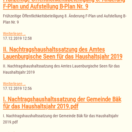
für
F-Plan und Aufstellung B-Plan Nr. 9
das
Haushaltsjahr
Frühzeitige Öffentlichkeitsbeteiligung 8. Änderung F-Plan und Aufstellung B-
2020
Plan Nr. 9
Frühzeitige
Weiterlesen …
Öffentlichkeitsbeteiligung
17.12.2019 12:58
8.
Änderung
II. Nachtragshaushaltssatzung des Amtes
F-
Lauenburgische Seen für das Haushaltsjahr 2019
Plan
und
II. Nachtragshaushaltssatzung des Amtes Lauenburgische Seen für das
Aufstellung
B-
Haushaltsjahr 2019
Plan
Nr.
II.
Weiterlesen …
9
Nachtragshaushaltssatzung
17.12.2019 12:56
des
Amtes
I. Nachtragshaushaltssatzung der Gemeinde Bäk
Lauenburgische
für das Haushaltsjahr 2019.pdf
Seen
für
I. Nachtragshaushaltssatzung der Gemeinde Bäk für das Haushaltsjahr
das
Haushaltsjahr
2019.pdf
2019