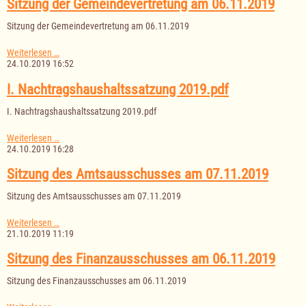
Sitzung der Gemeindevertretung am 06.11.2019
06.11.2019
Sitzung der Gemeindevertretung am 06.11.2019
Sitzung
Weiterlesen …
der
24.10.2019 16:52
Gemeindevertretung
am
I. Nachtragshaushaltssatzung 2019.pdf
06.11.2019
I. Nachtragshaushaltssatzung 2019.pdf
I.
Weiterlesen …
Nachtragshaushaltssatzung
24.10.2019 16:28
2019.pdf
Sitzung des Amtsausschusses am 07.11.2019
Sitzung des Amtsausschusses am 07.11.2019
Sitzung
Weiterlesen …
des
21.10.2019 11:19
Amtsausschusses
am
Sitzung des Finanzausschusses am 06.11.2019
07.11.2019
Sitzung des Finanzausschusses am 06.11.2019