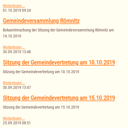
Sitzung
Weiterlesen …
des
01.10.2019 09:24
Ausschusses
für
Gemeindeversammlung Römnitz
Jugend,
Kultur
Bekanntmachung der Sitzung der Gemeindeversammlung Römnitz am
und
14.10.2019
Soziales
am
17.10.2019
Gemeindeversammlung
Weiterlesen …
Römnitz
30.09.2019 13:48
Sitzung der Gemeindevertretung am 10.10.2019
Sitzung der Gemeindevertretung am 10.10.2019
Sitzung
Weiterlesen …
der
30.09.2019 13:47
Gemeindevertretung
am
Sitzung der Gemeindevertretung am 15.10.2019
10.10.2019
Sitzung der Gemeindevertretung am 15.10.2019
Sitzung
Weiterlesen …
der
25.09.2019 08:51
Gemeindevertretung