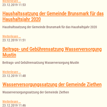
Haushaltssatzung
Weiterlesen …
der
23.12.2019 11:53
Gemeinde
Groß
Haushaltssatzung der Gemeinde Brunsmark für das
Sarau
Haushaltsjahr 2020
für
das
Haushaltssatzung der Gemeinde Brunsmark für das Haushaltsjahr 2020
Haushaltsjahr
2020
Haushaltssatzung
Weiterlesen …
der
23.12.2019 11:51
Gemeinde
Brunsmark
Beitrags- und Gebührensatzung Wasserversorgung
für
Mustin
das
Haushaltsjahr
Beitrags- und Gebührensatzung Wasserversorgung Mustin
2020
Beitrags-
Weiterlesen …
und
23.12.2019 11:48
Gebührensatzung
Wasserversorgung
Wasserversorgungssatzung der Gemeinde Ziethen
Mustin
Wasserversorgungssatzung der Gemeinde Ziethen
Wasserversorgungssatzung
Weiterlesen …
der
23.12.2019 11:46