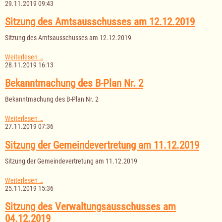
der
29.11.2019 09:43
Gemeindevertretung
am
Sitzung des Amtsausschusses am 12.12.2019
09.12.2019
Sitzung des Amtsausschusses am 12.12.2019
Sitzung
Weiterlesen …
des
28.11.2019 16:13
Amtsausschusses
am
Bekanntmachung des B-Plan Nr. 2
12.12.2019
Bekanntmachung des B-Plan Nr. 2
Bekanntmachung
Weiterlesen …
des
27.11.2019 07:36
B-
Plan
Sitzung der Gemeindevertretung am 11.12.2019
Nr.
2
Sitzung der Gemeindevertretung am 11.12.2019
Sitzung
Weiterlesen …
der
25.11.2019 15:36
Gemeindevertretung
am
Sitzung des Verwaltungsausschusses am
11.12.2019
04.12.2019