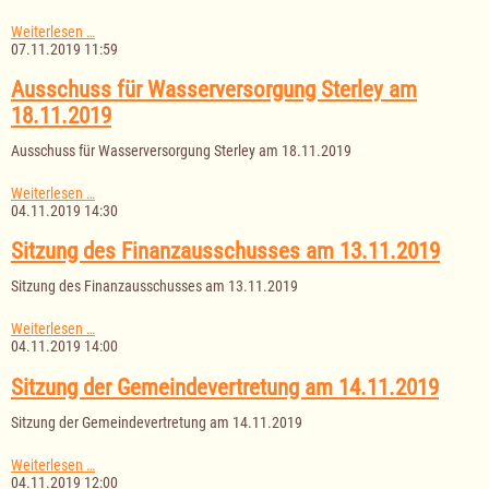
Sitzung
Weiterlesen …
der
07.11.2019 11:59
Gemeindevertretung
am
Ausschuss für Wasserversorgung Sterley am
18.11.2019
18.11.2019
Ausschuss für Wasserversorgung Sterley am 18.11.2019
Ausschuss
Weiterlesen …
für
04.11.2019 14:30
Wasserversorgung
Sterley
Sitzung des Finanzausschusses am 13.11.2019
am
18.11.2019
Sitzung des Finanzausschusses am 13.11.2019
Sitzung
Weiterlesen …
des
04.11.2019 14:00
Finanzausschusses
am
Sitzung der Gemeindevertretung am 14.11.2019
13.11.2019
Sitzung der Gemeindevertretung am 14.11.2019
Sitzung
Weiterlesen …
der
04.11.2019 12:00