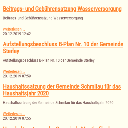
Gemeinde
Ziethen
Beitrags- und Gebührensatzung Wasserversorgung
Beitrags- und Gebührensatzung Wasserversorgung
Beitrags-
Weiterlesen …
und
20.12.2019 12:42
Gebührensatzung
Wasserversorgung
Aufstellungsbeschluss B-Plan Nr. 10 der Gemeinde
Sterley
Aufstellungsbeschluss B-Plan Nr. 10 der Gemeinde Sterley
Aufstellungsbeschluss
Weiterlesen …
B-
20.12.2019 07:59
Plan
Nr.
Haushaltssatzung der Gemeinde Schmilau für das
10
Haushaltsjahr 2020
der
Gemeinde
Haushaltssatzung der Gemeinde Schmilau für das Haushaltsjahr 2020
Sterley
Haushaltssatzung
Weiterlesen …
der
20.12.2019 07:55
Gemeinde
Schmilau