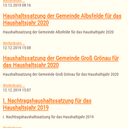
Haushaltssatzung
Weiterlesen …
der
13.12.2019 08:16
Gemeinde
Bäk
Haushaltssatzung der Gemeinde Albsfelde für das
für
Haushaltsjahr 2020
das
Haushaltsjahr
Haushaltssatzung der Gemeinde Albsfelde für das Haushaltsjahr 2020
2020
Haushaltssatzung
Weiterlesen …
der
12.12.2019 15:08
Gemeinde
Albsfelde
Haushaltssatzung der Gemeinde Groß Grönau für
für
das Haushaltsjahr 2020
das
Haushaltsjahr
Haushaltssatzung der Gemeinde Groß Grönau für das Haushaltsjahr 2020
2020
Haushaltssatzung
Weiterlesen …
der
12.12.2019 15:07
Gemeinde
Groß
I. Nachtragshaushaltssatzung für das
Grönau
Haushaltsjahr 2019
für
das
I. Nachtragshaushaltssatzung für das Haushaltsjahr 2019
Haushaltsjahr
2020
I.
Weiterlesen …