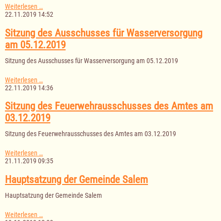
Sitzung
Weiterlesen …
des
22.11.2019 14:52
Ausschusses
für
Sitzung des Ausschusses für Wasserversorgung
Abwasserbeseitigung
am 05.12.2019
am
05.12.2019
Sitzung des Ausschusses für Wasserversorgung am 05.12.2019
Sitzung
Weiterlesen …
des
22.11.2019 14:36
Ausschusses
für
Sitzung des Feuerwehrausschusses des Amtes am
Wasserversorgung
03.12.2019
am
05.12.2019
Sitzung des Feuerwehrausschusses des Amtes am 03.12.2019
Sitzung
Weiterlesen …
des
21.11.2019 09:35
Feuerwehrausschusses
des
Hauptsatzung der Gemeinde Salem
Amtes
am
Hauptsatzung der Gemeinde Salem
03.12.2019
Hauptsatzung
Weiterlesen …