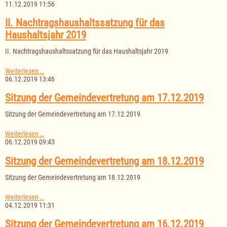
der
11.12.2019 11:56
Gemeinde
Kulpin
II. Nachtragshaushaltssatzung für das
für
Haushaltsjahr 2019
das
Haushaltsjahr
II. Nachtragshaushaltssatzung für das Haushaltsjahr 2019
2020
II.
Weiterlesen …
Nachtragshaushaltssatzung
06.12.2019 13:46
für
das
Sitzung der Gemeindevertretung am 17.12.2019
Haushaltsjahr
2019
Sitzung der Gemeindevertretung am 17.12.2019
Sitzung
Weiterlesen …
der
06.12.2019 09:43
Gemeindevertretung
am
Sitzung der Gemeindevertretung am 18.12.2019
17.12.2019
Sitzung der Gemeindevertretung am 18.12.2019
Sitzung
Weiterlesen …
der
04.12.2019 11:31
Gemeindevertretung
am
Sitzung der Gemeindevertretung am 16.12.2019