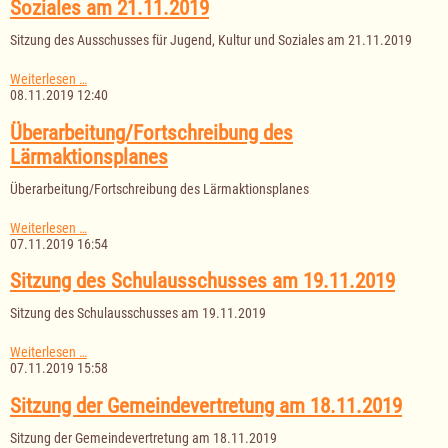
Soziales am 21.11.2019
Sitzung des Ausschusses für Jugend, Kultur und Soziales am 21.11.2019
Sitzung
Weiterlesen …
des
08.11.2019 12:40
Ausschusses
für
Überarbeitung/Fortschreibung des
Jugend,
Lärmaktionsplanes
Kultur
und
Überarbeitung/Fortschreibung des Lärmaktionsplanes
Soziales
am
21.11.2019
Überarbeitung/Fortschreibung
Weiterlesen …
des
07.11.2019 16:54
Lärmaktionsplanes
Sitzung des Schulausschusses am 19.11.2019
Sitzung des Schulausschusses am 19.11.2019
Sitzung
Weiterlesen …
des
07.11.2019 15:58
Schulausschusses
am
Sitzung der Gemeindevertretung am 18.11.2019
19.11.2019
Sitzung der Gemeindevertretung am 18.11.2019