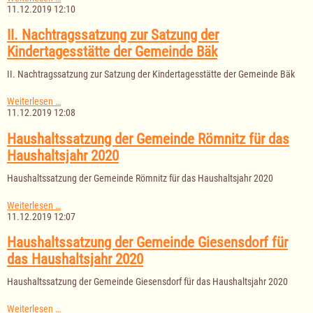
der
11.12.2019 12:10
Gemeinde
Kittlitz
II. Nachtragssatzung zur Satzung der
für
Kindertagesstätte der Gemeinde Bäk
das
Haushaltsjahr
II. Nachtragssatzung zur Satzung der Kindertagesstätte der Gemeinde Bäk
2020
II.
Weiterlesen …
Nachtragssatzung
11.12.2019 12:08
zur
Satzung
Haushaltssatzung der Gemeinde Römnitz für das
der
Haushaltsjahr 2020
Kindertagesstätte
der
Haushaltssatzung der Gemeinde Römnitz für das Haushaltsjahr 2020
Gemeinde
Bäk
Haushaltssatzung
Weiterlesen …
der
11.12.2019 12:07
Gemeinde
Römnitz
Haushaltssatzung der Gemeinde Giesensdorf für
für
das Haushaltsjahr 2020
das
Haushaltsjahr
Haushaltssatzung der Gemeinde Giesensdorf für das Haushaltsjahr 2020
2020
Haushaltssatzung
Weiterlesen …