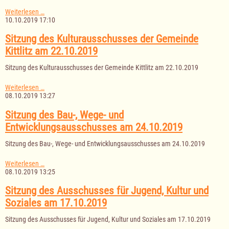
Satzung
Weiterlesen …
über
10.10.2019 17:10
den
Anschluss
Sitzung des Kulturausschusses der Gemeinde
an
Kittlitz am 22.10.2019
die
öffentliche
Sitzung des Kulturausschusses der Gemeinde Kittlitz am 22.10.2019
Wasserversorgung
Sitzung
Weiterlesen …
des
08.10.2019 13:27
Kulturausschusses
der
Sitzung des Bau-, Wege- und
Gemeinde
Entwicklungsausschusses am 24.10.2019
Kittlitz
am
Sitzung des Bau-, Wege- und Entwicklungsausschusses am 24.10.2019
22.10.2019
Sitzung
Weiterlesen …
des
08.10.2019 13:25
Bau-,
Wege-
Sitzung des Ausschusses für Jugend, Kultur und
und
Soziales am 17.10.2019
Entwicklungsausschusses
am
Sitzung des Ausschusses für Jugend, Kultur und Soziales am 17.10.2019
24.10.2019