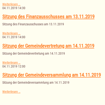
Ausschuss
Weiterlesen …
für
04.11.2019 14:30
Wasserversorgung
Sterley
Sitzung des Finanzausschusses am 13.11.2019
am
18.11.2019
Sitzung des Finanzausschusses am 13.11.2019
Sitzung
Weiterlesen …
des
04.11.2019 14:00
Finanzausschusses
am
Sitzung der Gemeindevertretung am 14.11.2019
13.11.2019
Sitzung der Gemeindevertretung am 14.11.2019
Sitzung
Weiterlesen …
der
04.11.2019 12:00
Gemeindevertretung
am
Sitzung der Gemeindeversammlung am 14.11.2019
14.11.2019
Sitzung der Gemeindeversammlung am 14.11.2019
Sitzung
Weiterlesen …
der
Gemeindeversammlung
am