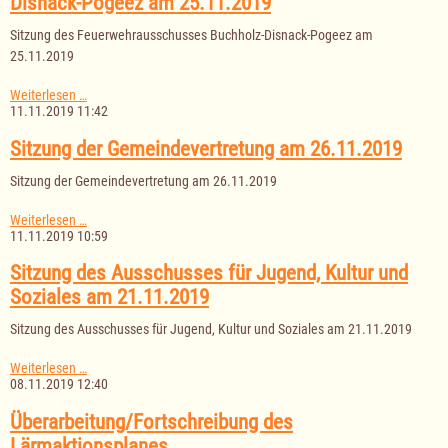
Disnack-Pogeez am 25.11.2019
Sitzung des Feuerwehrausschusses Buchholz-Disnack-Pogeez am
25.11.2019
Sitzung
Weiterlesen …
des
11.11.2019 11:42
Feuerwehrausschusses
Buchholz-
Sitzung der Gemeindevertretung am 26.11.2019
Disnack-
Pogeez
Sitzung der Gemeindevertretung am 26.11.2019
am
25.11.2019
Sitzung
Weiterlesen …
der
11.11.2019 10:59
Gemeindevertretung
am
Sitzung des Ausschusses für Jugend, Kultur und
26.11.2019
Soziales am 21.11.2019
Sitzung des Ausschusses für Jugend, Kultur und Soziales am 21.11.2019
Sitzung
Weiterlesen …
des
08.11.2019 12:40
Ausschusses
für
Überarbeitung/Fortschreibung des
Jugend,
Lärmaktionsplanes
Kultur