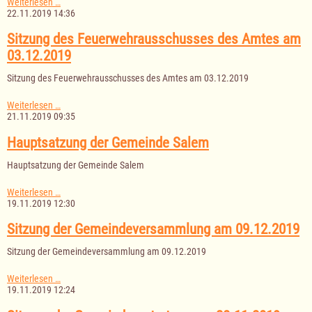
Sitzung
Weiterlesen …
des
22.11.2019 14:36
Ausschusses
für
Sitzung des Feuerwehrausschusses des Amtes am
Wasserversorgung
03.12.2019
am
05.12.2019
Sitzung des Feuerwehrausschusses des Amtes am 03.12.2019
Sitzung
Weiterlesen …
des
21.11.2019 09:35
Feuerwehrausschusses
des
Hauptsatzung der Gemeinde Salem
Amtes
am
Hauptsatzung der Gemeinde Salem
03.12.2019
Hauptsatzung
Weiterlesen …
der
19.11.2019 12:30
Gemeinde
Salem
Sitzung der Gemeindeversammlung am 09.12.2019
Sitzung der Gemeindeversammlung am 09.12.2019
Sitzung
Weiterlesen …
der
19.11.2019 12:24
Gemeindeversammlung
am