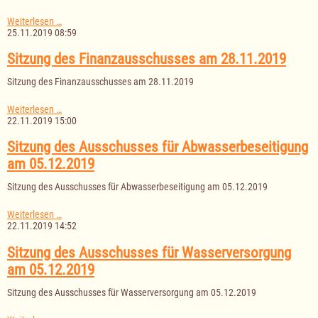
Sitzung
Weiterlesen …
der
25.11.2019 08:59
Gemeindevertretung
am
Sitzung des Finanzausschusses am 28.11.2019
03.12.2019
Sitzung des Finanzausschusses am 28.11.2019
Sitzung
Weiterlesen …
des
22.11.2019 15:00
Finanzausschusses
am
Sitzung des Ausschusses für Abwasserbeseitigung
28.11.2019
am 05.12.2019
Sitzung des Ausschusses für Abwasserbeseitigung am 05.12.2019
Sitzung
Weiterlesen …
des
22.11.2019 14:52
Ausschusses
für
Sitzung des Ausschusses für Wasserversorgung
Abwasserbeseitigung
am 05.12.2019
am
05.12.2019
Sitzung des Ausschusses für Wasserversorgung am 05.12.2019