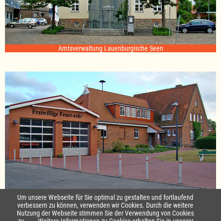
Amtsverwaltung Lauenburgische Seen
Standort Sterley
Um unsere Webseite für Sie optimal zu gestalten und fortlaufend
verbessern zu können, verwenden wir Cookies. Durch die weitere
Nutzung der Webseite stimmen Sie der Verwendung von Cookies
Startseite
|
Kontakt
zu.
Weitere Informationen zu Cookies erhalten Sie in unserer