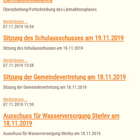
und
Überarbeitung/Fortschreibung des Lärmaktionsplanes
Soziales
am
21.11.2019
Überarbeitung/Fortschreibung
Weiterlesen …
des
07.11.2019 16:54
Lärmaktionsplanes
Sitzung des Schulausschusses am 19.11.2019
Sitzung des Schulausschusses am 19.11.2019
Sitzung
Weiterlesen …
des
07.11.2019 15:58
Schulausschusses
am
Sitzung der Gemeindevertretung am 18.11.2019
19.11.2019
Sitzung der Gemeindevertretung am 18.11.2019
Sitzung
Weiterlesen …
der
07.11.2019 11:59
Gemeindevertretung
am
Ausschuss für Wasserversorgung Sterley am
18.11.2019
18.11.2019
Ausschuss für Wasserversorgung Sterley am 18.11.2019