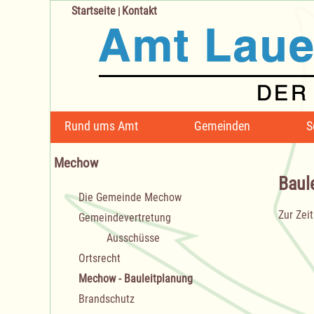
Startseite
Kontakt
|
Navigation
Rund ums Amt
Gemeinden
S
überspringen
Mechow
Baul
Navigation
Die Gemeinde Mechow
überspringen
Zur Zeit
Gemeindevertretung
Ausschüsse
Ortsrecht
Mechow - Bauleitplanung
Brandschutz