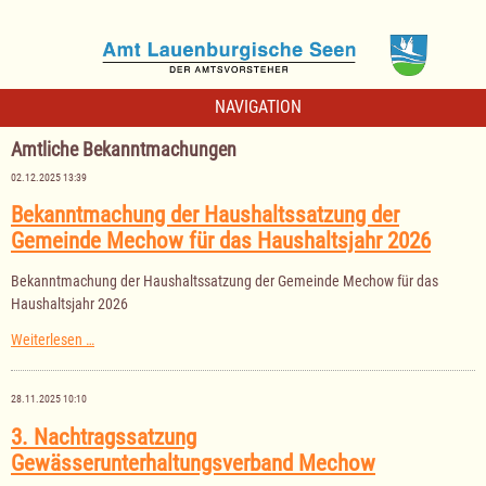
NAVIGATION
Amtliche Bekanntmachungen
02.12.2025 13:39
Bekanntmachung der Haushaltssatzung der
Gemeinde Mechow für das Haushaltsjahr 2026
Bekanntmachung der Haushaltssatzung der Gemeinde Mechow für das
Haushaltsjahr 2026
Bekanntmachung
Weiterlesen …
der
Haushaltssatzung
der
28.11.2025 10:10
Gemeinde
Mechow
3. Nachtragssatzung
für
Gewässerunterhaltungsverband Mechow
das
Haushaltsjahr