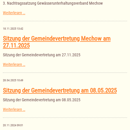
2026
3. Nachtragssatzung Gewässerunterhaltungsverband Mechow
3.
Weiterlesen …
Nachtragssatzung
Gewässerunterhaltungsverband
Mechow
18.11.2025 13:42
Sitzung der Gemeindevertretung Mechow am
27.11.2025
Sitzung der Gemeindevertretung am 27.11.2025
Sitzung
Weiterlesen …
der
Gemeindevertretung
Mechow
28.04.2025 10:49
am
27.11.2025
Sitzung der Gemeindevertretung am 08.05.2025
Sitzung der Gemeindevertretung am 08.05.2025
Sitzung
Weiterlesen …
der
Gemeindevertretung
am
20.11.2024 09:01
08.05.2025