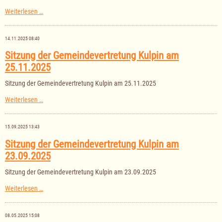
Bekanntmachung
Weiterlesen …
der
Haushaltssatzung
der
14.11.2025 08:40
Gemeinde
Kulpin
Sitzung der Gemeindevertretung Kulpin am
für
25.11.2025
das
Haushaltsjahr
2026
Sitzung der Gemeindevertretung Kulpin am 25.11.2025
Sitzung
Weiterlesen …
der
Gemeindevertretung
Kulpin
15.09.2025 13:43
am
25.11.2025
Sitzung der Gemeindevertretung Kulpin am
23.09.2025
Sitzung der Gemeindevertretung Kulpin am 23.09.2025
Sitzung
Weiterlesen …
der
Gemeindevertretung
Kulpin
08.05.2025 15:08
am