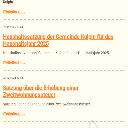
Kulpin
Satzung
Weiterlesen …
über
die
Benutzung
09.01.2025 17:24
der
Gemeinschaftsräume
Haushaltssatzung der Gemeinde Kulpin für das
in
Haushaltsjahr 2025
der
Gemeinde
Kulpin
Haushaltssatzung der Gemeinde Kulpin für das Haushaltsjahr 2025
Haushaltssatzung
Weiterlesen …
der
Gemeinde
Kulpin
03.12.2024 12:18
für
das
Satzung über die Erhebung einer
Haushaltsjahr
Zweitwohnungssteuer
2025
Satzung über die Erhebung einer Zweitwohnungssteuer
Satzung
Weiterlesen …
über
die
Erhebung