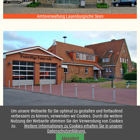
Amtsverwaltung Lauenburgische Seen
Standort Sterley
Um unsere Webseite für Sie optimal zu gestalten und fortlaufend
verbessern zu können, verwenden wir Cookies. Durch die weitere
Nutzung der Webseite stimmen Sie der Verwendung von Cookies
Startseite
|
Kontakt
zu.
Weitere Informationen zu Cookies erhalten Sie in unserer
Datenschutzerklärung.
Impressum & Datenschutz
|
Barrierefreiheit
|
Daten-Schutz in Leichte
Akzeptiert
Sprache
|
Sitemap
|
Sitemap in Leichte Sprache