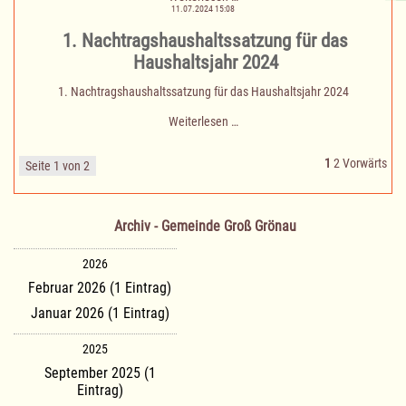
und
11.07.2024 15:08
Gebührensatzung
1. Nachtragshaushaltssatzung für das
für
die
Haushaltsjahr 2024
außerschulische
Nutzung
1. Nachtragshaushaltssatzung für das Haushaltsjahr 2024
der
Waldschule
1.
Weiterlesen …
Groß
Nachtragshaushaltssatzung
Grönau
für
1
2
Vorwärts
das
Seite 1 von 2
Haushaltsjahr
2024
Archiv - Gemeinde Groß Grönau
2026
Februar 2026 (1 Eintrag)
Januar 2026 (1 Eintrag)
2025
September 2025 (1
Eintrag)