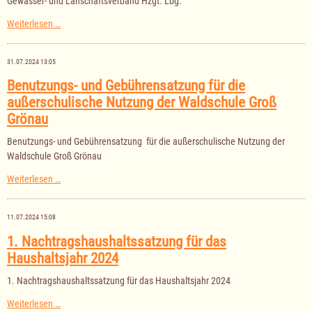
Gewässer- und Lanschaftsverband Hzgt. Lbg.
Gebührensatzung
Weiterlesen …
Gewässerunterhaltungsverband
Ratzeburger
See
31.07.2024 13:05
und
Gewässer-
Benutzungs- und Gebührensatzung für die
und
außerschulische Nutzung der Waldschule Groß
Lanschaftsverband
Hzgt.
Grönau
Lbg.
Benutzungs- und Gebührensatzung für die außerschulische Nutzung der
Waldschule Groß Grönau
Benutzungs-
Weiterlesen …
und
Gebührensatzung
für
11.07.2024 15:08
die
außerschulische
1. Nachtragshaushaltssatzung für das
Nutzung
Haushaltsjahr 2024
der
Waldschule
Groß
1. Nachtragshaushaltssatzung für das Haushaltsjahr 2024
Grönau
1.
Weiterlesen …