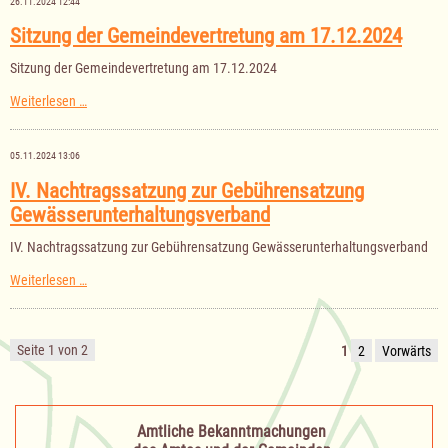
26.11.2024 12:44
2025
Sitzung der Gemeindevertretung am 17.12.2024
Sitzung der Gemeindevertretung am 17.12.2024
Sitzung
Weiterlesen …
der
Gemeindevertretung
am
05.11.2024 13:06
17.12.2024
IV. Nachtragssatzung zur Gebührensatzung
Gewässerunterhaltungsverband
IV. Nachtragssatzung zur Gebührensatzung Gewässerunterhaltungsverband
IV.
Weiterlesen …
Nachtragssatzung
zur
Gebührensatzung
Gewässerunterhaltungsverband
Seite 1 von 2
1
2
Vorwärts
Amtliche Bekanntmachungen