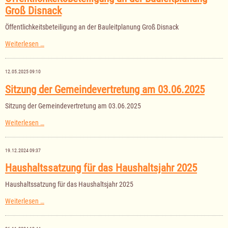
Groß Disnack
Öffentlichkeitsbeteiligung an der Bauleitplanung Groß Disnack
Öffentlichkeitsbeteiligung
Weiterlesen …
an
der
Bauleitplanung
12.05.2025 09:10
Groß
Disnack
Sitzung der Gemeindevertretung am 03.06.2025
Sitzung der Gemeindevertretung am 03.06.2025
Sitzung
Weiterlesen …
der
Gemeindevertretung
am
19.12.2024 09:37
03.06.2025
Haushaltssatzung für das Haushaltsjahr 2025
Haushaltssatzung für das Haushaltsjahr 2025
Haushaltssatzung
Weiterlesen …
für
das
Haushaltsjahr