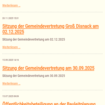
Haushaltssatzung
Weiterlesen …
der
Gemeinde
Groß
20.11.2025 15:31
Disnack
für
Sitzung der Gemeindevertretung Groß Disnack am
das
02.12.2025
Haushaltsjahr
2026
Sitzung der Gemeindevertretung am 02.12.2025
Sitzung
Weiterlesen …
der
Gemeindevertretung
Groß
15.09.2025 14:16
Disnack
am
Sitzung der Gemeindevertretung am 30.09.2025
02.12.2025
Sitzung der Gemeindevertretung am 30.09.2025
Sitzung
Weiterlesen …
der
Gemeindevertretung
am
15.07.2025 09:09
30.09.2025
Öffentlichkeitsbeteiligung an der Bauleitplanung