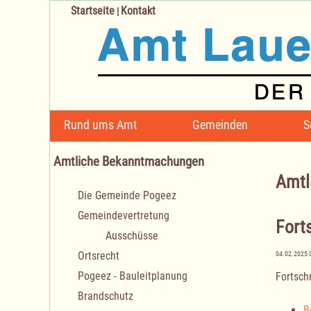
Startseite
Kontakt
|
Navigation
Rund ums Amt
Gemeinden
S
überspringen
Amtliche Bekanntmachungen
Amtl
Navigation
Die Gemeinde Pogeez
überspringen
Gemeindevertretung
Fort
Ausschüsse
Ortsrecht
04.02.2025 
Pogeez - Bauleitplanung
Fortsch
Brandschutz
B