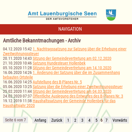
NAVIGATION
Amtliche Bekanntmachungen - Archiv
04.12.2020 15:42
1. Nachtragssatzung zur Satzung über die Erhebung einer
Zweitwohnungssteuer
20.11.2020 14:43
Sitzung der Gemeindevertretung am 02.12.2020
21.10.2020 10:46
Satzung Hundesteuer Hollenbek
05.10.2020 11:28
Sitzung der Gemeindevertretung am 14.10.2020
16.06.2020 14:26
1. Änderung der Satzung über die im Zusammenhang
bebauten Ortsteile
16.06.2020 14:25
Aufstellung des B-Planes Nr. 5
05.06.2020 13:25
Satzung über die Erhebung einer Zweitwohnungssteuer
25.02.2020 11:44
Sitzung der Gemeindevertretung am 04.03.2020
24.02.2020 07:37
Öffentliche Auslegung des Entwurfes des B-Planes Nr. 3
19.12.2019 11:38
Haushaltssatzung der Gemeinde Hollenbek für das
Haushaltsjahr 2020
Seite 6 von 7
Anfang
Zurück
1
2
3
4
5
6
7
Vorwärts