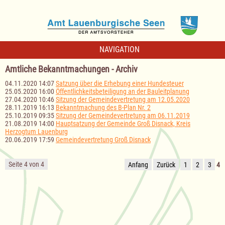
NAVIGATION
Amtliche Bekanntmachungen - Archiv
04.11.2020 14:07
Satzung über die Erhebung einer Hundesteuer
25.05.2020 16:00
Öffentlichkeitsbeteiligung an der Bauleitplanung
27.04.2020 10:46
Sitzung der Gemeindevertretung am 12.05.2020
28.11.2019 16:13
Bekanntmachung des B-Plan Nr. 2
25.10.2019 09:35
Sitzung der Gemeindevertretung am 06.11.2019
21.08.2019 14:00
Hauptsatzung der Gemeinde Groß Disnack, Kreis
Herzogtum Lauenburg
20.06.2019 17:59
Gemeindevertretung Groß Disnack
Seite 4 von 4
Anfang
Zurück
1
2
3
4