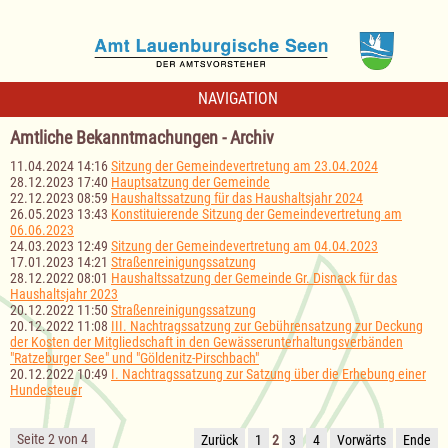
NAVIGATION
Amtliche Bekanntmachungen - Archiv
11.04.2024 14:16
Sitzung der Gemeindevertretung am 23.04.2024
28.12.2023 17:40
Hauptsatzung der Gemeinde
22.12.2023 08:59
Haushaltssatzung für das Haushaltsjahr 2024
26.05.2023 13:43
Konstituierende Sitzung der Gemeindevertretung am
06.06.2023
24.03.2023 12:49
Sitzung der Gemeindevertretung am 04.04.2023
17.01.2023 14:21
Straßenreinigungssatzung
28.12.2022 08:01
Haushaltssatzung der Gemeinde Gr. Disnack für das
Haushaltsjahr 2023
20.12.2022 11:50
Straßenreinigungssatzung
20.12.2022 11:08
III. Nachtragssatzung zur Gebührensatzung zur Deckung
der Kosten der Mitgliedschaft in den Gewässerunterhaltungsverbänden
"Ratzeburger See" und "Göldenitz-Pirschbach"
20.12.2022 10:49
I. Nachtragssatzung zur Satzung über die Erhebung einer
Hundesteuer
Seite 2 von 4
Zurück
1
2
3
4
Vorwärts
Ende