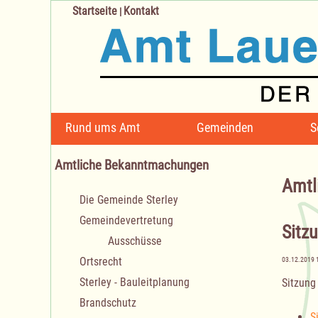
Startseite
Kontakt
|
Navigation
Rund ums Amt
Gemeinden
S
überspringen
Amtliche Bekanntmachungen
Amtl
Navigation
Die Gemeinde Sterley
überspringen
Gemeindevertretung
Sitz
Ausschüsse
Ortsrecht
03.12.2019 
Sterley - Bauleitplanung
Sitzung
Brandschutz
S