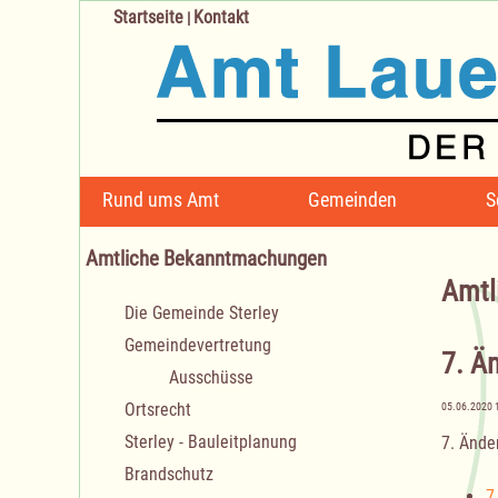
Startseite
Kontakt
|
Navigation
Rund ums Amt
Gemeinden
S
überspringen
Amtliche Bekanntmachungen
Amtl
Navigation
Die Gemeinde Sterley
überspringen
Gemeindevertretung
7. Ä
Ausschüsse
Ortsrecht
05.06.2020 
Sterley - Bauleitplanung
7. Ände
Brandschutz
7