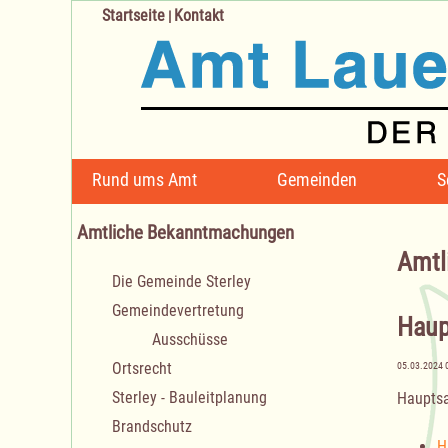
Startseite
Kontakt
|
Navigation
Rund ums Amt
Gemeinden
S
überspringen
Amtliche Bekanntmachungen
Amtl
Navigation
Die Gemeinde Sterley
überspringen
Gemeindevertretung
Haup
Ausschüsse
Ortsrecht
05.03.2024 
Sterley - Bauleitplanung
Haupts
Brandschutz
H