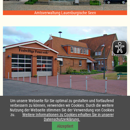
Amtsverwaltung Lauenburgische Seen
Standort Sterley
Um unsere Webseite für Sie optimal zu gestalten und fortlaufend
verbessern zu können, verwenden wir Cookies. Durch die weitere
Nutzung der Webseite stimmen Sie der Verwendung von Cookies
Startseite
|
Kontakt
zu.
Weitere Informationen zu Cookies erhalten Sie in unserer
Datenschutzerklärung.
Impressum & Datenschutz
|
Barrierefreiheit
|
Daten-Schutz in Leichte
Akzeptiert
Sprache
|
Sitemap
|
Sitemap in Leichte Sprache