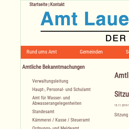
Startseite
Kontakt
|
Navigation
Rund ums Amt
Gemeinden
S
überspringen
Amtliche Bekanntmachungen
Amtl
Navigation
Verwaltungsleitung
überspringen
Haupt-, Personal- und Schulamt
Sitz
Amt für Wasser- und
Abwasserangelegenheiten
15.11.2019 
Standesamt
Sitzung
Kämmerei / Kasse / Steueramt
Ordnungs- und Meldeamt