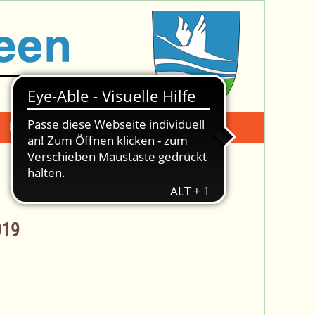
Mängelmeldung
Suche -
019