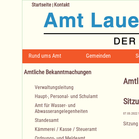
Startseite
Kontakt
|
Navigation
Rund ums Amt
Gemeinden
S
überspringen
Amtliche Bekanntmachungen
Amtl
Navigation
Verwaltungsleitung
überspringen
Haupt-, Personal- und Schulamt
Sitz
Amt für Wasser- und
Abwasserangelegenheiten
07.03.2022 
Standesamt
Sitzung
Kämmerei / Kasse / Steueramt
Ordnungs- und Meldeamt