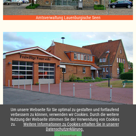
Amtsverwaltung Lauenburgische Seen
Standort Sterley
Um unsere Webseite für Sie optimal zu gestalten und fortlaufend
verbessern zu können, verwenden wir Cookies. Durch die weitere
Nutzung der Webseite stimmen Sie der Verwendung von Cookies
Startseite
|
Kontakt
zu.
Weitere Informationen zu Cookies erhalten Sie in unserer
Datenschutzerklärung.
Impressum & Datenschutz
|
Barrierefreiheit
|
Daten-Schutz in Leichte