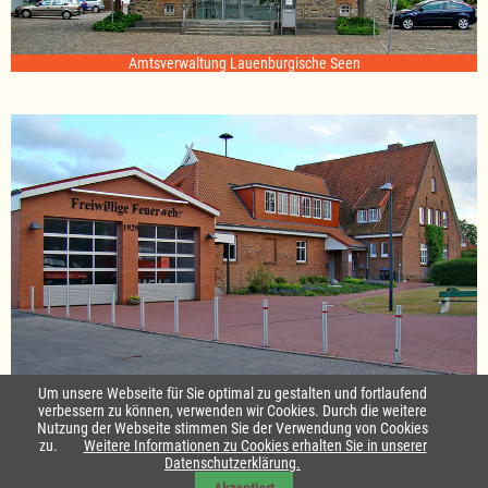
Amtsverwaltung Lauenburgische Seen
Standort Sterley
Um unsere Webseite für Sie optimal zu gestalten und fortlaufend
verbessern zu können, verwenden wir Cookies. Durch die weitere
Nutzung der Webseite stimmen Sie der Verwendung von Cookies
Startseite
|
Kontakt
zu.
Weitere Informationen zu Cookies erhalten Sie in unserer
Datenschutzerklärung.
Impressum & Datenschutz
|
Barrierefreiheit
|
Daten-Schutz in Leichte