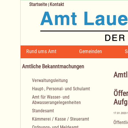
Startseite
Kontakt
|
Navigation
Rund ums Amt
Gemeinden
S
überspringen
Amtliche Bekanntmachungen
Amtl
Navigation
Verwaltungsleitung
überspringen
Haupt-, Personal- und Schulamt
Öffe
Amt für Wasser- und
Aufg
Abwasserangelegenheiten
Standesamt
17.01.2023 
Kämmerei / Kasse / Steueramt
Öffentl
Ordnungs- und Meldeamt