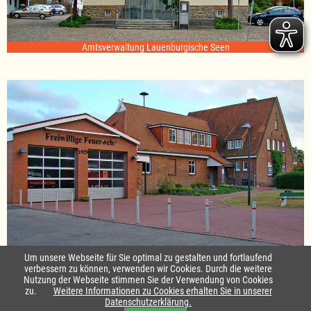
Amtsverwaltung Lauenburgische Seen
Standort Sterley
Um unsere Webseite für Sie optimal zu gestalten und fortlaufend
verbessern zu können, verwenden wir Cookies. Durch die weitere
Nutzung der Webseite stimmen Sie der Verwendung von Cookies
Startseite
|
Kontakt
zu.
Weitere Informationen zu Cookies erhalten Sie in unserer
Datenschutzerklärung.
Impressum & Datenschutz
|
Barrierefreiheit
|
Daten-Schutz in Leichte