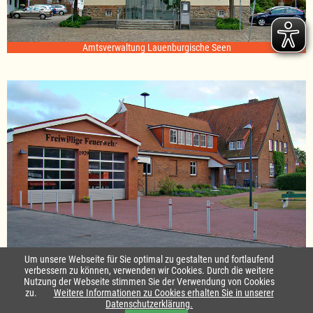
Amtsverwaltung Lauenburgische Seen
Standort Sterley
Um unsere Webseite für Sie optimal zu gestalten und fortlaufend
verbessern zu können, verwenden wir Cookies. Durch die weitere
Nutzung der Webseite stimmen Sie der Verwendung von Cookies
Startseite
|
Kontakt
zu.
Weitere Informationen zu Cookies erhalten Sie in unserer
Datenschutzerklärung.
Impressum & Datenschutz
|
Barrierefreiheit
|
Daten-Schutz in Leichte