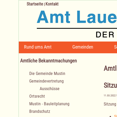
Startseite
Kontakt
|
Navigation
Rund ums Amt
Gemeinden
S
überspringen
Amtliche Bekanntmachungen
Amtl
Navigation
Die Gemeinde Mustin
überspringen
Gemeindevertretung
Sitz
Ausschüsse
Ortsrecht
11.03.2022 
Mustin - Bauleitplanung
Sitzung
Brandschutz
S