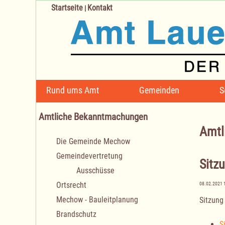
Startseite
Kontakt
|
Navigation
Rund ums Amt
Gemeinden
S
überspringen
Amtliche Bekanntmachungen
Amtl
Navigation
Die Gemeinde Mechow
überspringen
Gemeindevertretung
Sitz
Ausschüsse
Ortsrecht
08.02.2021 
Mechow - Bauleitplanung
Sitzung
Brandschutz
S