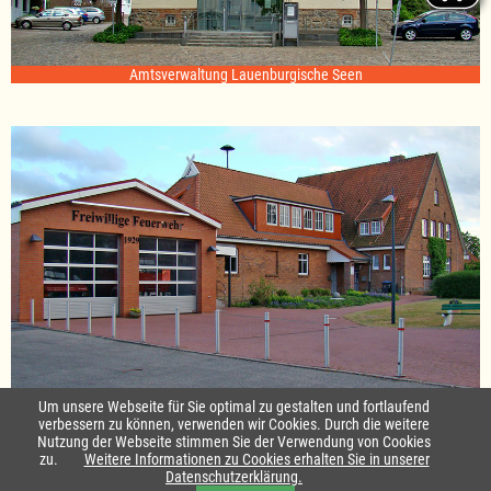
Amtsverwaltung Lauenburgische Seen
Standort Sterley
Um unsere Webseite für Sie optimal zu gestalten und fortlaufend
verbessern zu können, verwenden wir Cookies. Durch die weitere
Nutzung der Webseite stimmen Sie der Verwendung von Cookies
Startseite
|
Kontakt
zu.
Weitere Informationen zu Cookies erhalten Sie in unserer
Datenschutzerklärung.
Impressum & Datenschutz
|
Barrierefreiheit
|
Daten-Schutz in Leichte