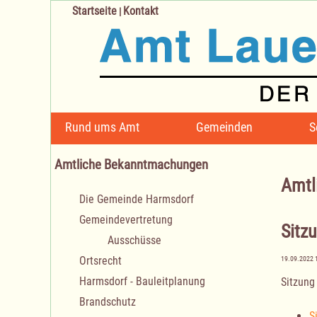
Startseite
Kontakt
|
Navigation
Rund ums Amt
Gemeinden
S
überspringen
Amtliche Bekanntmachungen
Amtl
Navigation
Die Gemeinde Harmsdorf
überspringen
Gemeindevertretung
Sitz
Ausschüsse
Ortsrecht
19.09.2022 
Harmsdorf - Bauleitplanung
Sitzung
Brandschutz
S